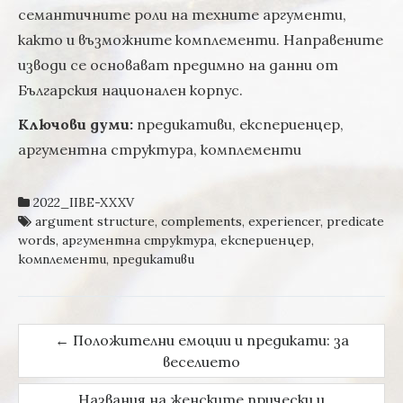
семантичните роли на техните аргументи,
както и възможните комплементи. Направените
изводи се основават предимно на данни от
Българския национален корпус.
Ключови думи:
предикативи, експериенцер,
аргументна структура, комплементи
2022_IIBE-XXXV
argument structure
,
complements
,
experiencer
,
predicate
words
,
аргументна структура
,
експериенцер
,
комплементи
,
предикативи
←
Положителни емоции и предикати: за
Post navigation
веселието
Названия на женските прически и