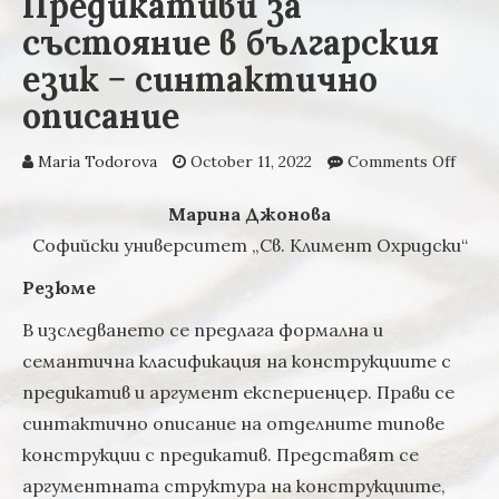
Предикативи за
състояние в българския
език − синтактично
описание
Maria Todorova
October 11, 2022
Comments Off
on
Пред
за с
Марина Джонова
в бъл
Софийски университет „Св. Климент Охридски“
език 
синт
Резюме
опис
В изследването се предлага формална и
семантична класификация на конструкциите с
предикатив и аргумент експериенцер. Прави се
синтактично описание на отделните типове
конструкции с предикатив. Представят се
аргументната структура на конструкциите,