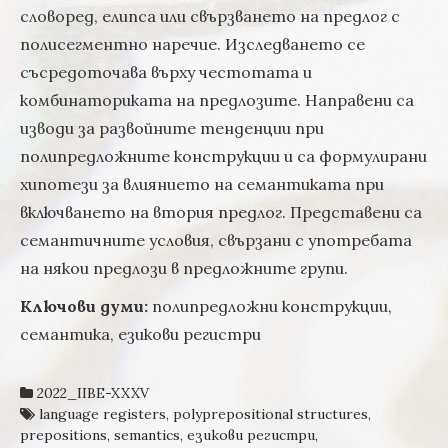
словоред, елипса или свързването на предлог с
полисегментно наречие. Изследването се
съсредоточава върху честотата и
комбинаториката на предлозите. Направени са
изводи за развойните тенденции при
полипредложните конструкции и са формулирани
хипотези за влиянието на семантиката при
включването на втория предлог. Представени са
семантичните условия, свързани с употребата
на някои предлози в предложните групи.
Ключови думи:
полипредложни конструкции,
семантика, езикови регистри
2022_IIBE-XXXV
language registers
,
polyprepositional structures
,
prepositions
,
semantics
,
езикови регистри
,