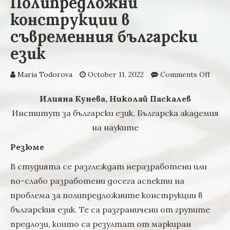
Полипредложни
конструкции в
съвременния български
език
Maria Todorova
October 11, 2022
Comments Off
on
Поли
конс
Илияна Кунева, Николай Паскалев
съвр
Институт за български език, Българска академия
бълга
на науките
Резюме
В студията се разглеждат неразработени или
по-слабо разработени досега аспекти на
проблема за полипредложните конструкции в
българския език. Те са разграничени от групите
предлози, които са резултат от маркиран