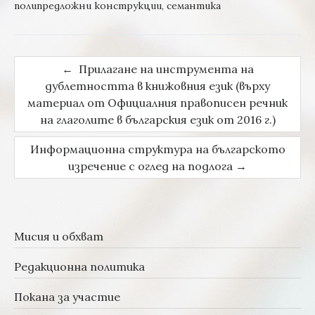
полипредложни конструкции
,
семантика
←
Прилагане на инструмента на
Post navigation
дублетността в книжовния език (върху
материал от Официалния правописен речник
на глаголите в българския език от 2016 г.)
Информационна структура на българското
изречение с оглед на подлога
→
Мисия и обхват
Редакционна политика
Покана за участие