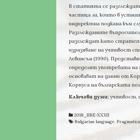
В статията се разглеждат
частица ли, които в устнат
индиректна подкана към сл
Разглежданите въпросителн
разглеждат като стратегия
изразяване на учтивост сп
Левинсън (1990). Представ
определят употребата на т
основават на данни от Кор
Корпуса на българската по
Ключови думи:
учтивост, 
2018_IIBE-XXXII
Bulgarian language
,
Pragmatics