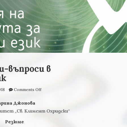
и-въпроси в
ик
018
Comments Off
on Индиректни ли-въпроси
в българския език
рина Джонова
ситет „Св. Климент Охридски“
Резюме