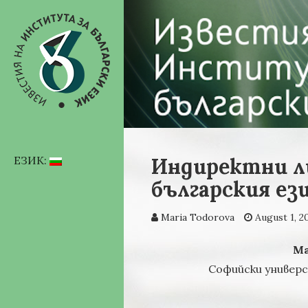
Индиректни л
ЕЗИК:
българския ез
Maria Todorova
August 1, 2
Ма
Софийски универ