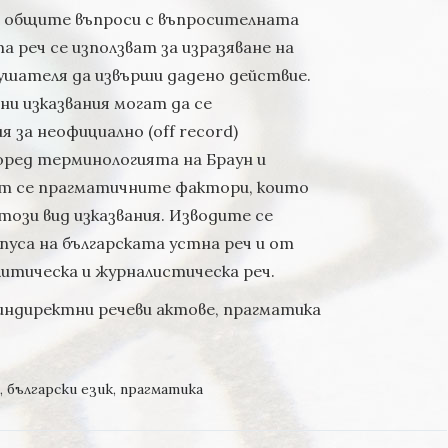
 общите въпроси с въпросителната
а реч се използват за изразяване на
ушателя да извърши дадено действие.
и изказвания могат да се
 за неофициално (off record)
оред терминологията на Браун и
ят се прагматичните фактори, които
ози вид изказвания. Изводите се
пуса на българската устна реч и от
литическа и журналистическа реч.
индиректни речеви актове, прагматика
,
български език
,
прагматика