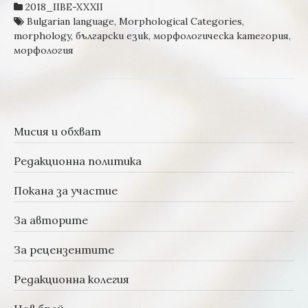
ОПРЕДЕЛЕНОСТ’ В БЪЛГАРСКАТА
2018_IIBE-XXXII
ЕЗИКОВА СИСТЕМА ОТ ГЛЕДНА ТОЧКА
Bulgarian language
,
Morphological Categories
,
НА ВЪЗНИКВАНЕ, РАЗВОЙ,
morphology
,
български език
,
морфологическа категория
,
УСТОЙЧИВОСТ И СПЕЦИФИКА НА
морфология
МОРФОЛОГИЧНИЯ ПОКАЗАТЕЛ ЗА
ДЕТЕРМИНИРАНОСТ
Мисия и обхват
Редакционна политика
Покана за участие
За авторите
За рецензентите
Редакционна колегия