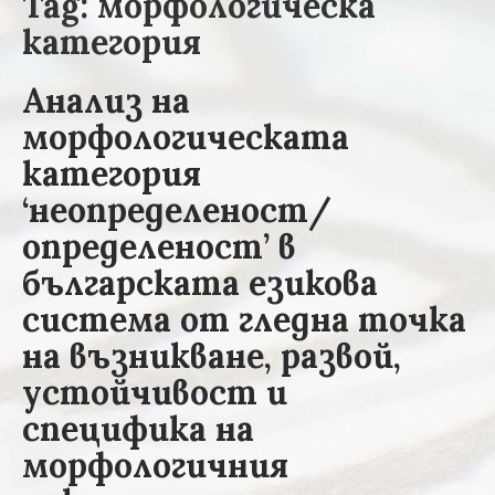
Tag: морфологическа
категория
Анализ на
морфологическата
категория
‘неопределеност/
определеност’ в
българската езикова
система от гледна точка
на възникване, развой,
устойчивост и
специфика на
морфологичния