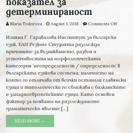
показател за
детерминираност
Maria Todorova
August 1, 2018
Comments Off
on Анал
морфол
катего
Илияна Г. Гаравалова Институт за български
‘неопр
език, БАН Резюме Студията разглежда
опреде
причините за възникването, развоя и
българ
устойчивостта на морфологическата
езиков
категория ‘неопределеност / определеност’ в
от гле
българската езикова система, наличието на
на възн
която го отличава от всички останали славянски
развой,
устойч
езици и типологически го сближава с балканските
специф
и западноевропейските езици. Като основен
морфол
фактор за появата на разглежданото
показа
граматическо явление […]
детерм
READ MORE →
АНАЛИЗ НА МОРФОЛОГИЧЕСКАТА
КАТЕГОРИЯ ‘НЕОПРЕДЕЛЕНОСТ/