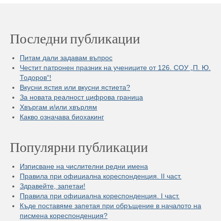
Последни публикации
Питам дали задавам въпрос
Честит патронен празник на учениците от 126. СОУ „П. Ю.
Тодоров“!
Вкусни ястия или вкусни ястиета?
За новата реалност цифрова граница
Хвъргам и/или хвърлям
Какво означава биохакинг
Популярни публикации
Изписване на числителни редни имена
Правила при официална кореспонденция. II част.
Здравейте, запетаи!
Правила при официална кореспонденция. I част.
Къде поставяме запетая при обръщение в началото на
писмена кореспонденция?