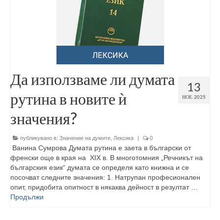
Да използваме ли думата
13
рутина в новите ѝ
НОЕ. 2025
значения?
публикувано в:
Значение на думите
,
Лексика
|
0
Ванина Сумрова Думата рутина е заета в български от
френски още в края на ХIХ в. В многотомния „Речникът на
българския език“ думата се определя като книжна и се
посочват следните значения: 1. Натрупан професионален
опит, придобита опитност в някаква дейност в резултат …
Продължи