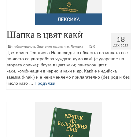
Шапка в цвят какѝ
18
ДЕК. 2025
публикувано в:
Значение на думите
,
Лексика
|
0
Цветелина Георгиева Напоследък в областта на модата все
по-често се употребява чуждата дума какѝ (с ударение на
втората сричка): блуза в цвят каки; панталон цвят
каки, комбинации в черно и каки и др. Какѝ е индийска
заемка (khaki) и е неизменяемо прилагателно (без род и без
число като …
Продължи