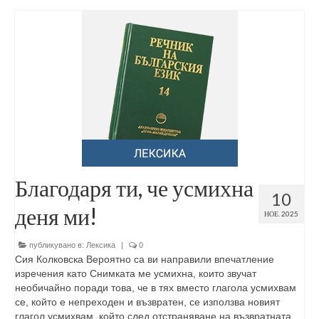
Благодаря ти, че усмихна
10
деня ми!
НОЕ. 2025
публикувано в:
Лексика
|
0
Сия Колковска Вероятно са ви направили впечатление
изречения като Снимката ме усмихна, които звучат
необичайно поради това, че в тях вместо глагола усмихвам
се, който е непреходен и възвратен, се използва новият
глагол усмихвам, който след отстраняване на възвратната