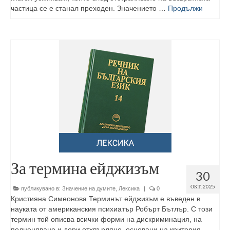
частица се е станал преходен. Значението …
Продължи
За термина ейджизъм
30
ОКТ. 2025
публикувано в:
Значение на думите
,
Лексика
|
0
Кристияна Симеонова Терминът ейджизъм е въведен в
науката от американския психиатър Робърт Бътлър. С този
термин той описва всички форми на дискриминация, на
подценяване и дори отхвърляне, основани на критерия