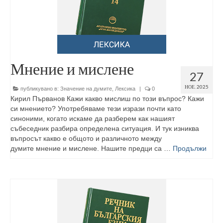
Мнение и мислене
27
НОЕ. 2025
публикувано в:
Значение на думите
,
Лексика
|
0
Кирил Първанов Кажи какво мислиш по този въпрос? Кажи
си мнението? Употребяваме тези изрази почти като
синоними, когато искаме да разберем как нашият
събеседник разбира определена ситуация. И тук изниква
въпросът какво е общото и различното между
думите мнение и мислене. Нашите предци са …
Продължи