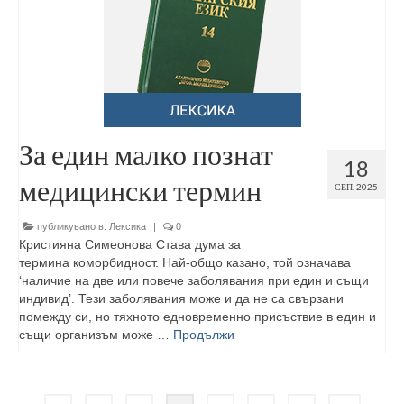
За един малко познат
18
медицински термин
СЕП. 2025
публикувано в:
Лексика
|
0
Кристияна Симеонова Става дума за
термина коморбидност. Най-общо казано, той означава
‘наличие на две или повече заболявания при един и същи
индивид’. Тези заболявания може и да не са свързани
помежду си, но тяхното едновременно присъствие в един и
същи организъм може …
Продължи