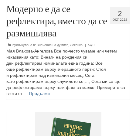
Модерно е да се
2
рефлектира, вместо да се
ОКТ. 2025
размишлява
публикувано в:
Значение на думите
,
Лексика
|
0
Мая Влахова-Ангелова Все по-често чуваме или четем
изказвания като: Винаги на рождения си
ден рефлектирам изминалата една година; Все
още рефлектирам върху вчерашното парти; Стоя
и рефлектирам над изминалия месец; Сега,
като рефлектирам върху случилото се,…; Сега ми се ще
да рефлектираме върху този факт за малко. Примерите са
взети от …
Продължи