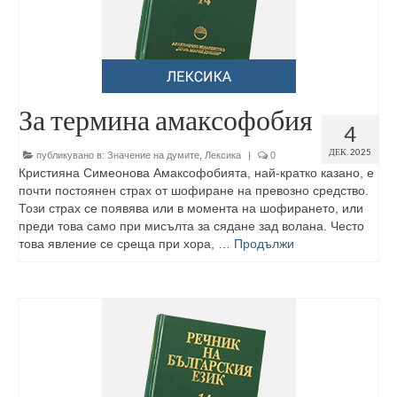
За термина амаксофобия
4
ДЕК. 2025
публикувано в:
Значение на думите
,
Лексика
|
0
Кристияна Симеонова Амаксофобията, най-кратко казано, е
почти постоянен страх от шофиране на превозно средство.
Този страх се появява или в момента на шофирането, или
преди това само при мисълта за сядане зад волана. Често
това явление се среща при хора, …
Продължи