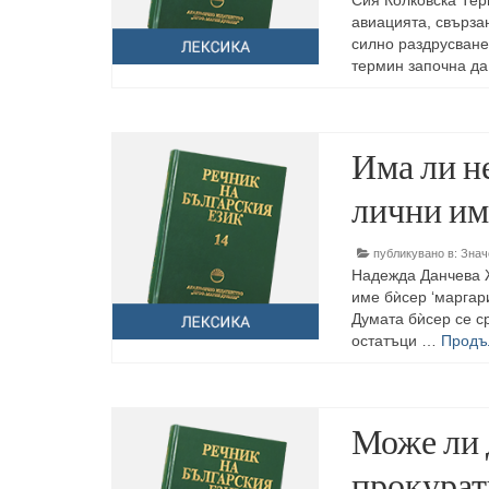
Сия Колковска Тер
авиацията, свърза
силно раздрусване
термин започна д
Има ли н
лични им
публикувано в:
Знач
Надежда Данчева Ж
име бѝсер ‘маргари
Думата бѝсер се с
остатъци …
Продъ
Може ли 
прокурат