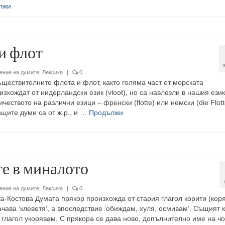
лжи
и флот
ение на думите
,
Лексика
|
0
ществителните флота и флот, както голяма част от морската
зхождат от нидерландски език (vloot), но са навлезли в нашия език
чеството на различни езици – френски (flotte) или немски (die Flott
ащите думи са от ж.р., и …
Продължи
е в миналото
ение на думите
,
Лексика
|
0
-Костова Думата прякор произхожда от стария глагол корити (коря
чава ‘клеветя’, а впоследствие ‘обиждам, хуля, осмивам’. Същият 
 глагол укорявам. С прякора се дава ново, допълнително име на чо