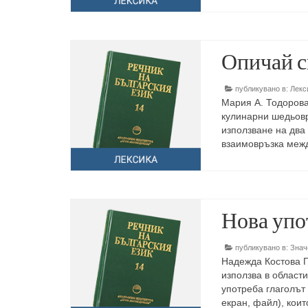
Опичай с
публикувано в:
Лекс
Мария А. Тодорова
кулинарни шедьовр
използване на два
взаимовръзка межд
Нова упо
публикувано в:
Знач
Надежда Костова Г
използва в област
употреба глаголът
екран, файл), коит