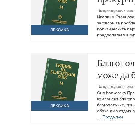
публикувано в:
Знач
Ивелина Стоянова 
заговори за пробле
политическите пар
предполагаеми ку
Благопол
може да 
публикувано в:
Знач
Сия Колковска Пре
компонент благопо
благополучие, душ
обаче има отдавна 
…
Продължи