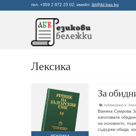
тел. +359 2 872 23 02; имейл:
ibl@ibl.bas.bg
Лексика
За обидн
публикувано в:
Знач
Ванина Сумрова За
използвате обидни 
на основното, пър
съдържа обида, к