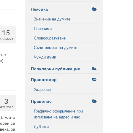
Лексика
Значение на думите
Пароними
15
Словообразуване
МАЙ 2025
Съчетаемост на думите
 не
Чужди думи
e),
Популярни публикации
Правоговор
Ударение
3
Правопис
АПР. 2025
Графично оформление при
), който
изписване на адрес и час
корен се
Дублети
века, за