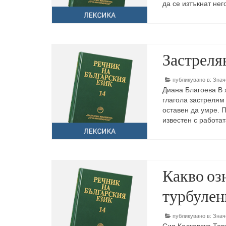
да се изтъкнат не
Застреля
публикувано в:
Знач
Диана Благоева В 
глагола застрелям
оставен да умре. 
известен с работа
Какво оз
турбулен
публикувано в:
Знач