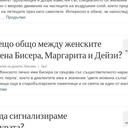
минът турбуленция е добре известен със специалното си значение
но с вихрово движение на частиците на въздушния слой, което пре
 на летящите през него самолети. Интересно е обаче, че напослед
а …
Продължи
ещо общо между женските
ена Бисера, Маргарита и Дейзи?
Ф
ение на думите
,
Лексика
|
0
енското лично име Бисера се свързва със съществителното нари
т, перла’, което в диалектите има и значение ‘цвете момина сълза՚
реща още в старобългарските паметници и се смята за един от мал
лжи
да сигнализираме
урата?
Ф