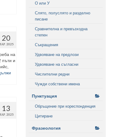
О или У
Слято, полуслято и разделно
писане
Сравнителна и превъзходна
степен
20
МАР. 2025
Съкращения
реба на
Удвояване на предлози
 пъти и
Удвояване на съгласни
ийс,
дължи
Числителни редни
Чужди собствени имена
Пунктуация
13
Обръщение при кореспонденция
МАР. 2025
Цитиране
Фразеология