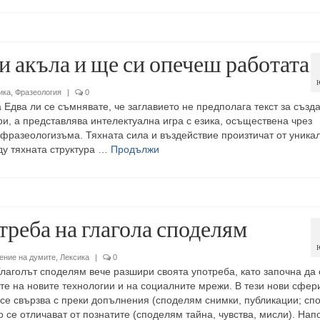
и акъла и ще си опечеш работата
ика
,
Фразеология
|
0
 Едва ли се съмнявате, че заглавието не предполага текст за създ
и, а представлява интелектуална игра с езика, осъществена чрез
 фразеологизъма. Тяхната сила и въздействие произтичат от уника
у тяхната структура …
Продължи
треба на глагола споделям
ение на думите
,
Лексика
|
0
лаголът споделям вече разшири своята употреба, като започна да 
ите на новите технологии и на социалните мрежи. В тези нови сфер
 се свързва с преки допълнения (споделям снимки, публикации; сп
о се отличават от познатите (споделям тайна, чувства, мисли). На