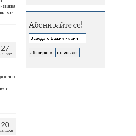
 в
дизвиква
ък този
Абонирайте се!
27
ЕВР. 2025
цателно
.
кото
20
ЕВР. 2025