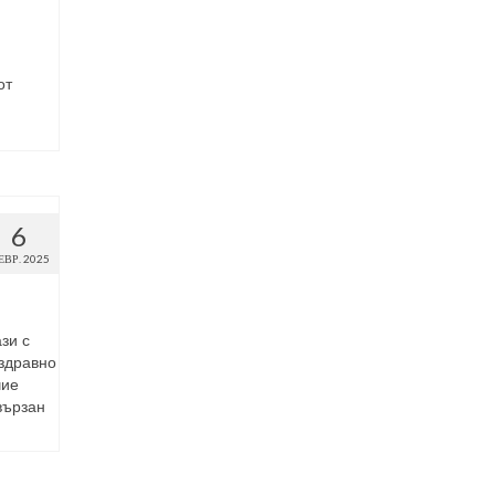
от
6
ЕВР. 2025
зи с
 здравно
чие
вързан