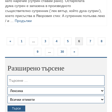
като наречие (сутрин ставам рано). Остарялата
дума сутрен е запазена в производното
съществително сутренник (‘лек вятър, който духа сутрин’),
което присъства в Яворовия стих: А сутренник полъхва леко
/ и …
Продължи
«
1
…
3
4
5
6
7
8
9
…
30
»
Разширено търсене