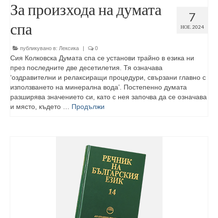
За произхода на думата
7
спа
НОЕ. 2024
публикувано в:
Лексика
|
0
Сия Колковска Думата спа се установи трайно в езика ни
през последните две десетилетия. Тя означава
‘оздравителни и релаксиращи процедури, свързани главно с
използването на минерална вода’. Постепенно думата
разширява значението си, като с нея започва да се означава
и място, където …
Продължи