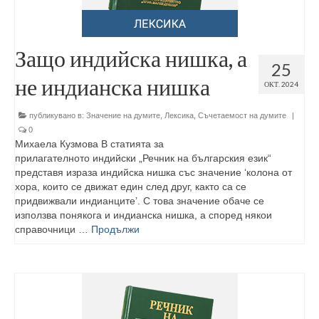
Защо индийска нишка, а
25
не индианска нишка
ОКТ. 2024
публикувано в:
Значение на думите
,
Лексика
,
Съчетаемост на думите
|
0
Михаела Кузмова В статията за
прилагателното индийски „Речник на българския език“
представя израза индийска нишка със значение ‘колона от
хора, които се движат един след друг, както са се
придвижвали индианците’. С това значение обаче се
използва понякога и индианска нишка, а според някои
справочници …
Продължи