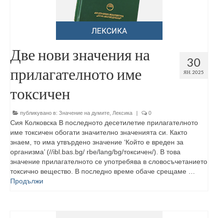
Две нови значения на
30
прилагателното име
ЯН. 2025
токсичен
публикувано в:
Значение на думите
,
Лексика
|
0
Сия Колковска В последното десетилетие прилагателното
име токсичен обогати значително значенията си. Както
знаем, то има утвърдено значение ‘Който е вреден за
организма’ (//ibl.bas.bg/ rbe/lang/bg/токсичен/). В това
значение прилагателното се употребява в словосъчетанието
токсично вещество. В последно време обаче срещаме …
Продължи