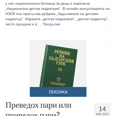
у нас националната болница за деца е наречена
„Национална детска педиатрия“. В онлайн консултацията на
НЗОК пък присъства рубрика „Задължения на детския
педиатър“. Изразите „детска педиатрия“, „детски педиатър“,
често срещани и в …
Продължи
Преведох пари или
14
приведох пари?
НОЕ. 2024