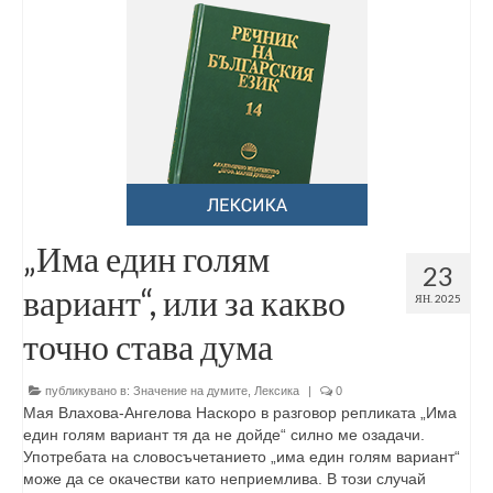
„Има един голям
23
вариант“, или за какво
ЯН. 2025
точно става дума
публикувано в:
Значение на думите
,
Лексика
|
0
Мая Влахова-Ангелова Наскоро в разговор репликата „Има
един голям вариант тя да не дойде“ силно ме озадачи.
Употребата на словосъчетанието „има един голям вариант“
може да се окачестви като неприемлива. В този случай