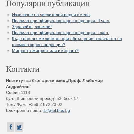
Популярни публикации
Изписване на числителни редни имена
Правила при официална кореспонденция. II част.
Здравейте, запетаи!
Правила при официална кореспонденция. I част.
Къде поставяме запетая при обръщение в началото на
писмена кореспонденция?
Мигрант, емигрант или имигрант?
Контакти
Институт за български език „Проф. Любомир
Андрейчин”
София 1113
бул. „Шипченски проход” 52, блок 17,
Тел./ Факс: +359 2 872 23 02
Електронна поща:
ibl@ibl.bas.bg