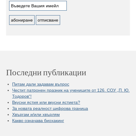
Последни публикации
Питам дали задавам въпрос
Честит патронен празник на учениците от 126. СОУ „П. Ю.
Тодоров“!
Вкусни ястия или вкусни ястиета?
За новата реалност цифрова граница
Хвъргам и/или хвърлям
Какво означава биохакинг