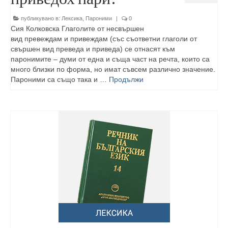
публикувано в:
Лексика
,
Пароними
|
0
Сия Колковска Глаголите от несвършен
вид превеждам и привеждам (със съответни глаголи от
свършен вид преведа и приведа) се отнасят към
паронимите – думи от една и съща част на речта, които са
много близки по форма, но имат съвсем различно значение.
Пароними са също така и …
Продължи