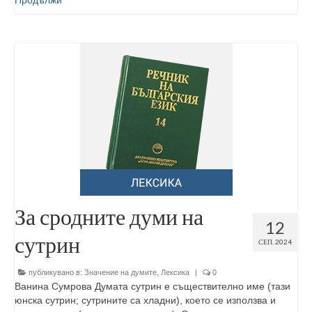
Продължи
За сродните думи на
12
сутрин
СЕП. 2024
публикувано в:
Значение на думите
,
Лексика
|
0
Ванина Сумрова Думата сутрин е съществително име (тази
юнска сутрин; сутрините са хладни), което се използва и