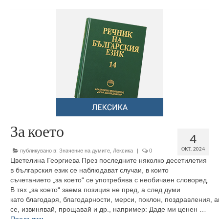
За което
4
ОКТ. 2024
публикувано в:
Значение на думите
,
Лексика
|
0
Цветелина Георгиева През последните няколко десетилетия
в българския език се наблюдават случаи, в които
съчетанието „за което“ се употребява с необичаен словоред.
В тях „за което“ заема позиция не пред, а след думи
като благодаря, благодарности, мерси, поклон, поздравления,
се, извинявай, прощавай и др., например: Даде ми ценен …