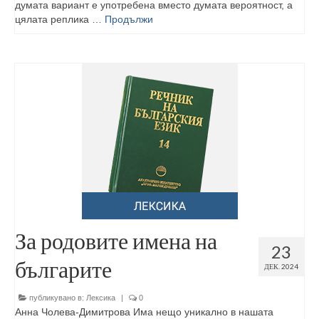
думата вариант е употребена вместо думата вероятност, а
цялата реплика …
Продължи
За родовите имена на
23
българите
ДЕК. 2024
публикувано в:
Лексика
|
0
Анна Чолeва-Димитрова Има нещо уникално в нашата