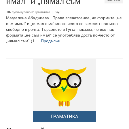
имал” и „нямал съм”
публикувано в:
Граматика
|
0
Магдалена Абаджиева Прави впечатление, че формите „не
съм имал“ и „нямал съм“ много често се заменят напълно
свободно в речта. Търсенето в Гугъл показва, че все пак
формата „не съм имал“ се употребява доста по-често от
„нямал съм“ (1 …
Продължи