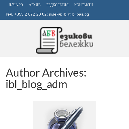
НАЧАЛО
АРХИВ
РЕДКОЛЕГИЯ
КОНТАКТИ
тел. +359 2 872 23 02; имейл:
ibl@ibl.bas.bg
Author Archives:
ibl_blog_adm