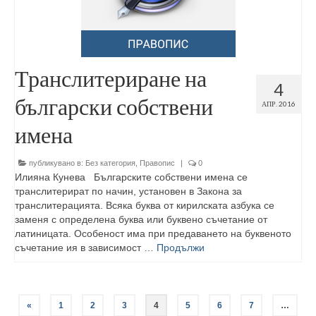
Транслитериране на
4
български собствени
АПР. 2016
имена
публикувано в:
Без категория
,
Правопис
|
0
Илияна Кунева Българските собствени имена се
транслитерират по начин, установен в Закона за
транслитерацията. Всяка буква от кирилската азбука се
заменя с определена буква или буквено съчетание от
латиницата. Особеност има при предаването на буквеното
съчетание ия в зависимост …
Продължи
«
1
2
3
4
5
6
7
…