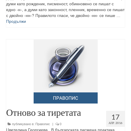
думи като рожденик, писменост, обикновено се пишат с
едно -н-, а думи като законност, пленник, временно се пишат
с двойно -нн-? Правилото гласи, че двойно -нн- се пише …
Продължи
Отново за тиретата
17
АПР. 2016
публикувано в:
Правопис
|
0
Цветелина Георгиева В българската писмена практика