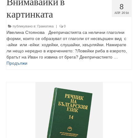
Внимавайки в
8
картинката
АПР. 2016
публикувано в:
Граматика
|
0
Ивелина Стоянова Деепричастията са нелични глаголни
форми, които се образуват от глаголи от несвършен вид с
-айки или -ейки: ходейки, слушайки, хвърляйки. Намирате
ли нещо нередно в изречението: ?Ловейки риба в езерото,
братът на Иван го извика от брега? Деепричастието …
Продължи