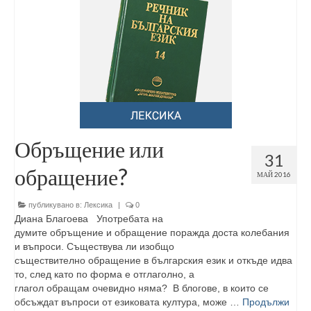
Обръщение или
31
обращение?
МАЙ 2016
публикувано в:
Лексика
|
0
Диана Благоева Употребата на
думите обръщение и обращение поражда доста колебания
и въпроси. Съществува ли изобщо
съществително обращение в българския език и откъде идва
то, след като по форма е отглаголно, а
глагол обращам очевидно няма? В блогове, в които се
обсъждат въпроси от езиковата култура, може …
Продължи