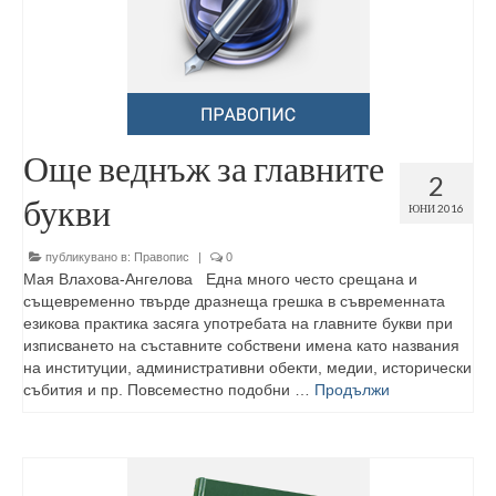
Още веднъж за главните
2
букви
ЮНИ 2016
публикувано в:
Правопис
|
0
Мая Влахова-Ангелова Една много често срещана и
същевременно твърде дразнеща грешка в съвременната
езикова практика засяга употребата на главните букви при
изписването на съставните собствени имена като названия
на институции, административни обекти, медии, исторически
събития и пр. Повсеместно подобни …
Продължи