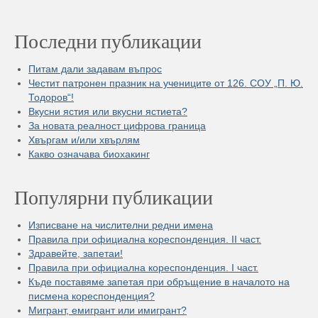
Последни публикации
Питам дали задавам въпрос
Честит патронен празник на учениците от 126. СОУ „П. Ю.
Тодоров“!
Вкусни ястия или вкусни ястиета?
За новата реалност цифрова граница
Хвъргам и/или хвърлям
Какво означава биохакинг
Популярни публикации
Изписване на числителни редни имена
Правила при официална кореспонденция. II част.
Здравейте, запетаи!
Правила при официална кореспонденция. I част.
Къде поставяме запетая при обръщение в началото на
писмена кореспонденция?
Мигрант, емигрант или имигрант?