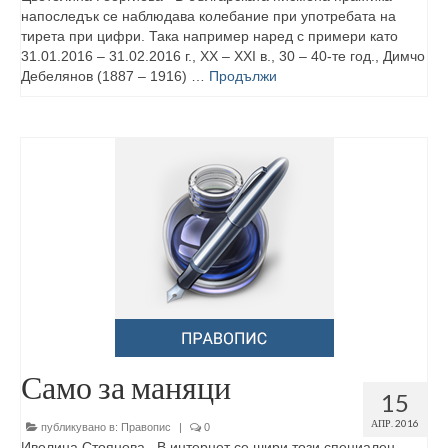
напоследък се наблюдава колебание при употребата на
тирета при цифри. Така например наред с примери като
31.01.2016 – 31.02.2016 г., ХХ – ХХI в., 30 – 40-те год., Димчо
Дебелянов (1887 – 1916) …
Продължи
Само за маняци
15
АПР. 2016
публикувано в:
Правопис
|
0
Ивелина Стоянова В интернет се шири този специален