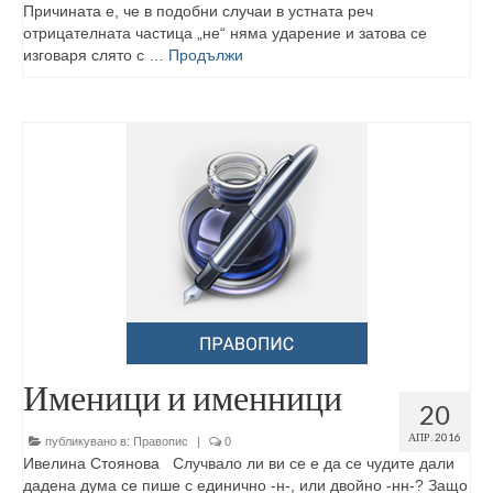
Причината е, че в подобни случаи в устната реч
отрицателната частица „не“ няма ударение и затова се
изговаря слято с …
Продължи
Именици и именници
20
АПР. 2016
публикувано в:
Правопис
|
0
Ивелина Стоянова Случвало ли ви се е да се чудите дали
дадена дума се пише с единично -н-, или двойно -нн-? Защо