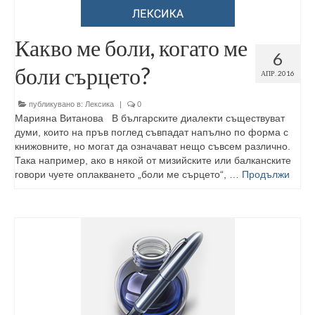
Какво ме боли, когато ме
6
боли сърцето?
АПР. 2016
публикувано в:
Лексика
|
0
Марияна Витанова В българските диалекти съществуват
думи, които на пръв поглед съвпадат напълно по форма с
книжовните, но могат да означават нещо съвсем различно.
Така например, ако в някой от мизийските или балканските
говори чуете оплакването „боли ме сърцето“, …
Продължи