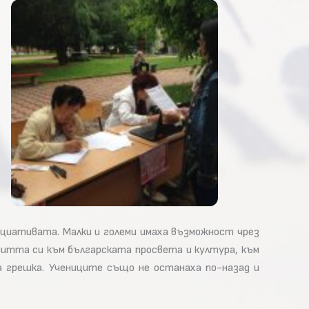
циативата. Малки и големи имаха възможност чрез
читта си към българската просвета и култура, към
на грешка. Учениците също не останаха по-назад и