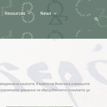
Resources
News
Search
кадемия на науките, в която се включиха учениците
е огромното значение на образованието и науката за