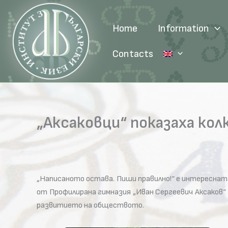
Skip
to
Home
Information
content
Contacts
„Аксаковци“ показаха кол
„Написаното остава. Пиши правилно!“ е интереснат
от Профилирана гимназия „Иван Сергеевич Аксаков“ 
развитието на обществото.