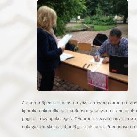
Лошото време не успя да уплаши учениците от ги
кратка диктовка да проверят знанията си по прав
родния български език. Своите отлични познания 
показаха колко са добри в диктовката. Регионалнит