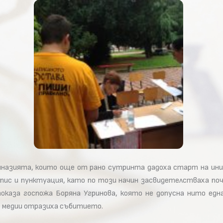
мназията, които още от рано сутринта дадоха старт на ини
опис и пунктуация, като по този начин засвидетелстваха по
показа госпожа Боряна Угринова, която не допусна нито ед
е медии отразиха събитието.