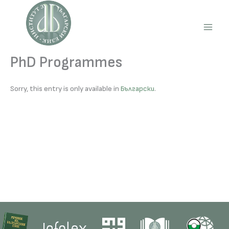
Skip
to
content
Main
Men
PhD Programmes
Sorry, this entry is only available in
Български
.