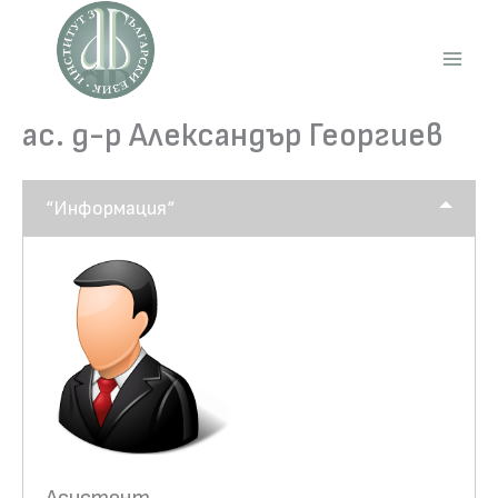
Skip
to
content
Main
Men
ас. д-р Александър Георгиев
“Информация“