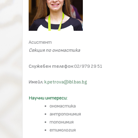
Асистент
Секция по ономастика
Служебен телефон
:02/979 29 51
Имейл
:
k.petrova@ibl.bas.bg
Научни интереси:
ономастика
антропонимия
топонимия
етимология