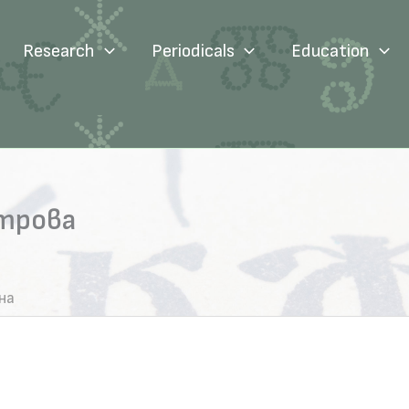
Research
Periodicals
Education
етрова
на