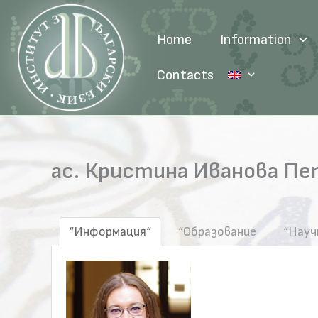
Skip
to
Home
Information
content
Contacts
ас. Кристина Иванова П
“Информация“
“Образование
“Науч