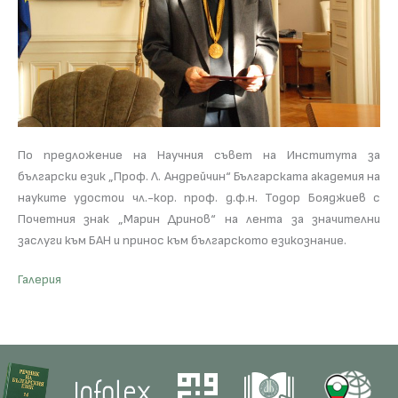
По предложение на Научния съвет на Института за
български език „Проф. Л. Андрейчин“ Българската академия на
науките удостои чл.-кор. проф. д.ф.н. Тодор Бояджиев с
Почетния знак „Марин Дринов“ на лента за значителни
заслуги към БАН и принос към българското езикознание.
Галерия