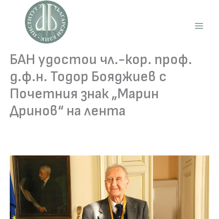
Skip
to
content
Main
Men
БАН удостои чл.-кор. проф.
д.ф.н. Тодор Бояджиев с
Почетния знак „Марин
Дринов“ на лента