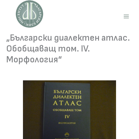
Skip
to
content
Main
Men
„Български диалектен атлас.
Обобщаващ том. IV.
Морфология“