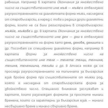
равнище. Например в картата
Окончания за множествено
число на съществителното име
мъж — мъже
е отбелязано
разпространението на диалектната форма мъжи, наследена
от старобългарски, а наред с това и редица други диалектни
форми, които не са били регистрирани в старобългарски:
мъжйе, мъжове
и др. В картата
Окончания за множествено
число на съществителното име
ден — дни
е отбелязано
разпространението на форми като
дене, денове, деништа
и
др. Посочват се специфични диалектни форми, например в
картата
Форми за множествено число на
съществителното име
теле – телета: телци, телчиня,
телиня, теленишча, телики
и др.
В Атласа може да се
проследи разпространението на типичната за българския
език бройна форма при съществителните от мъжки род,
която е наследена от старобългарската форма за
двойнствено число. Специално внимание заслужават и
картите, които разглеждат формите за простите минали
времена, които са характерни за българския език – минало
несвършено време и минало свършено време.