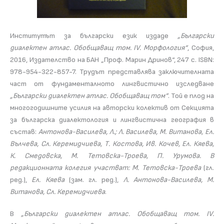
Институтът за български език издаде
„Български
диалектен атлас. Обобщаващ том. IV. Морфология“
, София,
2016, Издателство на БАН „Проф. Марин Дринов“, 247 с. ISBN:
978-954-322-857-7. Трудът представлява заключителната
част от фундаменталното лингвистично изследване
„Български диалектен атлас. Обобщаващ том“
. Той е плод на
многогодишните усилия на авторски колектив от Секцията
за българска диалектология и лингвистична география в
състав:
Антонова-Василева, Л.; Л. Василева, М. Витанова, Ел.
Вълчева, Сл. Керемидчиева, Т. Костова, Ив. Кочев, Ел. Кяева,
К. Смедовска, М. Тетовска-Троева, П. Урумова. В
редакционната колегия участват: М. Тетовска-Троева
(гл.
ред.),
Ел. Кяева
(зам. гл. ред.),
Л. Антонова-Василева, М.
Витанова, Сл. Керемидчиева
.
В
„Български диалектен атлас. Обобщаващ том. IV.