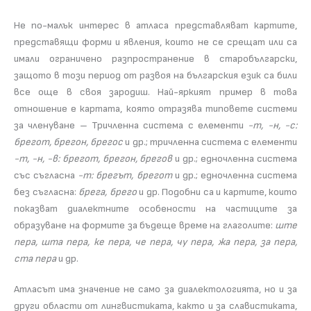
Не по-малък интерес в атласа представляват картите,
представящи форми и явления, които не се срещат или са
имали ограничено разпространение в старобългарски,
защото в този период от развоя на българския език са били
все още в своя зародиш. Най-яркият пример в това
отношение е картата, която отразява типовете системи
за членуване – Тричленна система с елементи
-т, -н, -с:
брегот, брегон, брегос
и др.; тричленна система с елементи
-т, -н, -в: брегот, брегон, брегов
и др.; едночленна система
със съгласна
-т: брегът, брегот
и др.; едночленна система
без съгласна:
брега, брего
и др. Подобни са и картите, които
показват диалектните особености на частиците за
образуване на формите за бъдеще време на глаголите:
ште
пера, шта пера, ке пера, че пера, чу пера, жа пера, за пера,
ста пера
и др.
Атласът има значение не само за диалектологията, но и за
други области от лингвистиката, както и за славистиката,