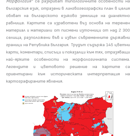
Морфология“
се разкриват типологичните особености на
българския език, отразени в лингвогеографски план в целия
обхват на българското езиково землище на диалектно
равнище. Картите са изработени въз основа на теренен
материал и материали от писмени източници от над 2 300
селища, разположени във и извън съвременните държавни
граници на Република България. Трудът съдържа 145 цветни
карти, коментари, списъци и показалци към тях, отразяващи
най-ярките особености на морфологичната система.
Легендите и цветовото решение на картите са
ориентирани към историческата интерпретация на
картографираните явления.