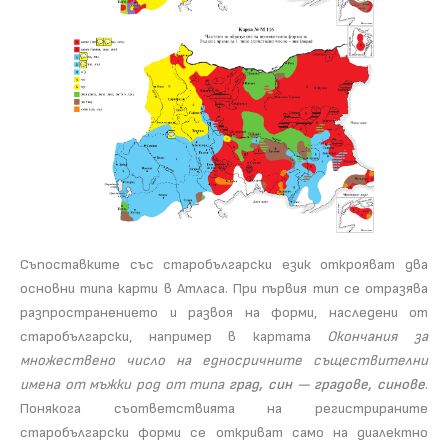
Съпоставките със старобългарски език открояват два
основни типа карти в Атласа. При първия тип се отразява
разпространението и развоя на форми, наследени от
старобългарски, например в картата
Окончания за
множествено число на едносричните съществителни
имена от мъжки род от типа
град, син — градове, синове
.
Понякога съответствията на регистрираните
старобългарски форми се откриват само на диалектно