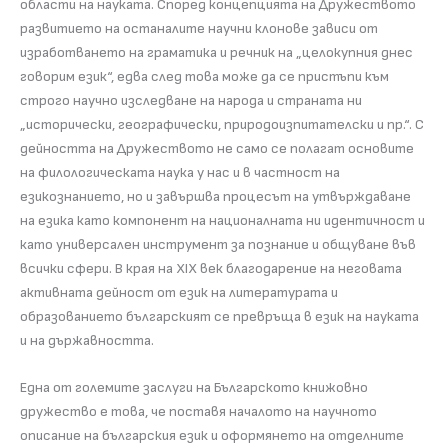
области на науката. Според концепцията на Дружеството
развитието на останалите научни клонове зависи от
изработването на граматика и речник на „целокупния днес
говорим език“, едва след това може да се пристъпи към
строго научно изследване на народа и страната ни
„исторически, географически, природоизпитателски и пр.“. С
дейността на Дружеството не само се полагат основите
на филологическата наука у нас и в частност на
езикознанието, но и завършва процесът на утвърждаване
на езика като компонент на националната ни идентичност и
като универсален инструмент за познание и общуване във
всички сфери. В края на XIX век благодарение на неговата
активната дейност от език на литературата и
образованието българският се превръща в език на науката
и на държавността.
Една от големите заслуги на Българското книжовно
дружество е това, че поставя началото на научното
описание на българския език и оформянето на отделните