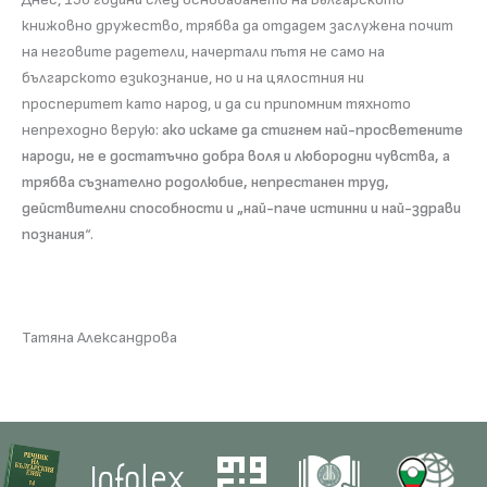
книжовно дружество, трябва да отдадем заслужена почит
на неговите радетели, начертали пътя не само на
българското езикознание, но и на цялостния ни
просперитет като народ, и да си припомним тяхното
непреходно верую:
ако искаме да стигнем най-просветените
народи, не е достатъчно добра воля и любородни чувства, а
трябва съзнателно родолюбие, непрестанен труд,
действителни способности и „най-паче истинни и най-здрави
познания
“.
Татяна Александрова