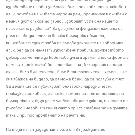
изработване на общ за всички български области книжовен
език, основан на живата народна реч, „проникнат и оживен с
нейния дух“, от което зависи „добрият успех на нашето
национално развитие“. За да изпълни фундаменталната си
роля на обединител на всички български области,
книжовният език трябва да следва законите на говоримия
език, без да се налагат изкуствени правила. Дружеството
декларира, че няма да кове нови думи и граматически форми, а
само ще „откопава“ богатствата на „българския народен
език – било в лексически, било в синтактически изглед, и ще
ги изважда на видело, за да може всеки да се ползува с тях“.
За целта ще се публикуват български народни песни,
приказки, пословици, гатанки, паметници от историята на
българския език, за да се уловят общите закони, по които се
ръководи неговият гений както при съставянето на думите,
така и при построяването на речта ни.
По този начин зададената още от Възраждането