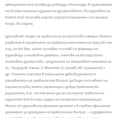
авторитет той успява да утвърди своя модел в практиката
на всички печатни издания на Дружеството, вследствие на
което той получава широко разпространение и се прилага
близо 30 години.
Дриновият модел за правописно устройство намира своето
развитие в проектите на правописните комисии през 90-те
год. на XIX век, чийто основен състав се формира от
езиковеди и книжовни деятели, членове на Българското
книжовно дружество, сред които се открояват имената на
Ал. Теодоров-Балан, Л. Милетич, Б. Цонев, Ив. Шишманов и
др
.
Тяхното участие в комисиите дава възможност
решаването на правописния въпрос да бъде поставено на
научна основа, което гарантира и добри практически
резултати, т.е. постепенно да се постигне правописно
единство във всички сфери на писмената комуникация.
Много от Дриновите решения залягат и в първия официален
документ за уреждане на правописния въпрос – издаденото