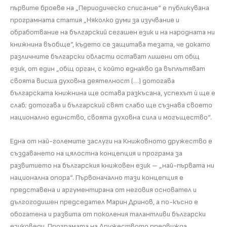
първите броеве на „Периодическо списание“ е публикувана
програмната статия „Няколко думи за изучвание и
обработвание на българский сегашен език и на народната ни
книжнина въобще“, където се защитава тезата, че докато
различните български области остават лишени от общ
език, от един „общ орган, с който еднакво да въплътяват
своята висша духовна деятелност (…) дотогава
българската книжнина ще остава разкъсана, успехът ѝ ще е
слаб; дотогава и българский свят слабо ще съзнава своето
национално единство, своята духовна сила и могъщество“.
Една от най-големите заслуги на Книжовното дружество е
създаването на цялостна концепция и програма за
развитието на българския книжовен език – „най-първата ни
национална опора“. Първоначално тази концепция е
представена и аргументирана от неговия основател и
дългогодишен председател Марин Дринов, а по-късно е
обогатена и развита от поколения талантливи български
езиковеди. Програмата на Дружеството предвижда