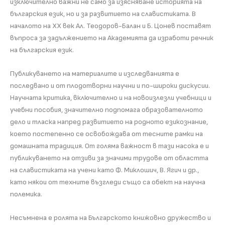
изключително важни не само за изясняване историята на
българския език, но и за развитието на славистиката. В
началото на XX век Ал. Теодоров-Балан и Б. Цонев поставят
въпроса за задължението на Академията да изработи речник
на българския език.
Публикуването на материалите и изследванията е
последвано и от плодотворни научни и по-широки дискусии.
Научната критика, включително и на новоизлезли учебници и
учебни пособия, значително подпомага образователното
дело и тласка напред развитието на родното езикознание,
което постепенно се освобождава от тесните рамки на
домашната традиция. От голяма важност в тази насока е и
публикуването на отзиви за значими трудове от областта
на славистиката на учени като Ф. Миклошич, В. Ягич и др.,
като някои от техните възгледи също са обект на научна
полемика.
Несъмнена е ролята на Българското книжовно дружество и