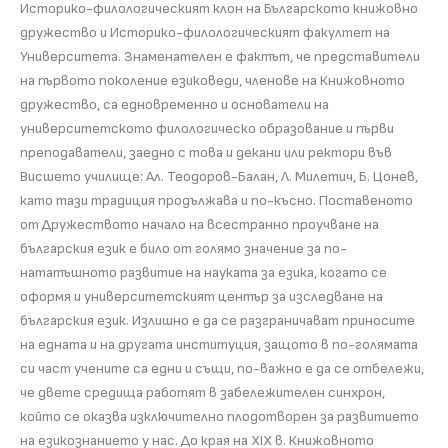
Историко-филологическият клон на Българското книжовнo
дружество и Историко-филологическият факултет на
Университета. Знаменателен е фактът, че представители
на първото поколение езиковеди, членове на Книжовното
дружество, са едновременно и основатели на
университетското филологическо образование и първи
преподаватели, заедно с това и декани или ректори във
Висшето училище: Ал. Теодоров-Балан, Л. Милетич, Б. Цонев,
като тази традиция продължава и по-късно. Поставеното
от Дружеството начало на всестранно проучване на
българския език е било от голямо значение за по-
нататъшното развитие на науката за езика, когато се
оформя и университетският център за изследване на
българския език. Излишно e да се разграничават приносите
на едната и на другата институция, защото в по-голямата
си част учените са едни и същи, по-важно е да се отбележи,
че двете средища работят в забележителен синхрон,
който се оказва изключително плодотворен за развитието
на езикознанието у нас. До края на ХІХ в. Книжовното