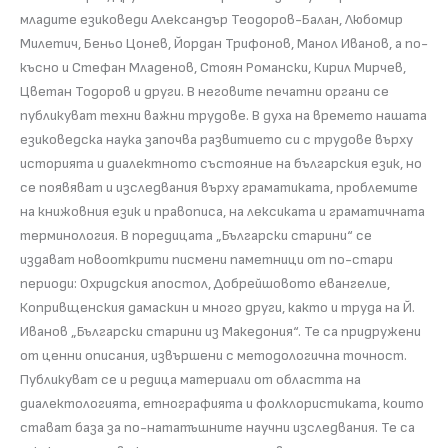
младите езиковеди Александър Теодоров-Балан, Любомир
Милетич, Беньо Цонев, Йордан Трифонов, Манол Иванов, а по-
късно и Стефан Младенов, Стоян Романски, Кирил Мирчев,
Цветан Тодоров и други. В неговите печатни органи се
публикуват техни важни трудове. В духа на времето нашата
езиковедска наука започва развитието си с трудове върху
историята и диалектното състояние на българския език, но
се появяват и изследвания върху граматиката, проблемите
на книжовния език и правописа, на лексиката и граматичната
терминология. В поредицата „Български старини“ се
издават новооткрити писмени паметници от по-стари
периоди: Охридския апостол, Добрейшовото евангелие,
Копривщенския дамаскин и много други, както и труда на Й.
Иванов „Български старини из Македония“. Те са придружени
от ценни описания, извършени с методологична точност.
Публикуват се и редица материали от областта на
диалектологията, етнографията и фолклористиката, които
стават база за по-нататъшните научни изследвания. Те са