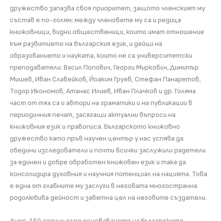
дружество запазва своя приоритет, защото членският му
състав е по-голям; между членовете му са и редица
книжовници, видни общественици, които имат отношение
към развитието на българския език, и дейци на
образованието и науката, които не са университетски
преподаватели: Васил Попович, Георги Миркович, Димитър
Мишев, Иван Славейков, Йоаким Груев, Стефан Панаретов,
Тодор Икономов, Атанас Илиев, Иван Плачков и др. Голяма
част от тях са и автори на граматики и на публикации в
периодичния печат, засягащи актуални въпроси на
книжовния език и правописа. Българското книжовно
дружество като пръв научен център у нас успява да
обедини изследователи и почти всички заслужили радетели
за единен и добре обработен книжовен език и така да
консолидира духовния и научния потенциал на нацията. Това
е една от главните му заслуги в неговата многостранна
родолюбива дейност и заветна цел на неговите създатели.
Днес, 150 години след основаването на Българското