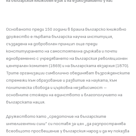
на българския книжовен език и на езикознанието у нас
Основаното преди 150 години в Браила Българско книжовно
дружество е първата българска научна институция,
създадена на доброволен принцип още преди
конституирането на самостоятелна държава и почти
едновременно с учредяването на Българския революционен
централен комитет (1869) и на Българската екзархия (1870).
Трите организации символично обединяват възрожденските
стремежи към образование и развитие на науката, към
политическа свобода и църковна независимост –
основните стожери на единството и благополучието на
българската нация.
Дружеството като „средоточие на българските
интелигентни сили“ си поставя за цел „да разпространява
всеобщото просвещение у българския народ и да му показва