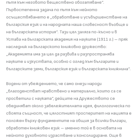
пътя към неговото веществено обогатяване“.
Първостепенна задача по пътя към нейното
осъществяването е „обработване и усъвършенстване на
българския език и на народната наша словесност въобще и
на българската история“. Тази цел заляга по-късно и в
Устава на Българската академия на науките (1911 г.) – пряк
наследник на Българското книжовно дружество:
„Академията има за цел да развива и разпространява
науките и изкуствата, особно с оглед към българите и
българските земи, българския език и българската книжнина“.
Водени от убеждението, че само онези народи
„благоденстват нравствено и материално, които са се
просветили с науката“, дейците на Дружеството се
обединяват около забележителната идея, филологическа по
своята същност, че цялостният просперитет на нацията е
положен върху фундаментите на общия за всички българи,
обработен книжовен език – именно той е в основата на
нейното духовното израстване и консолидиране. Още в