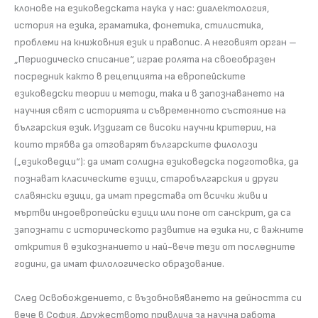
клонове на езиковедската наука у нас: диалектология,
история на езика, граматика, фонетика, стилистика,
проблеми на книжовния език и правопис. А неговият орган –
„Периодическо списание“, играе ролята на своеобразен
посредник както в рецепцията на европейските
езиковедски теории и методи, така и в запознаването на
научния свят с историята и съвременното състояние на
българския език. Издигат се високи научни критерии, на
които трябва да отговарят българските филолози
(„езиковедци“): да имат солидна езиковедска подготовка, да
познават класическите езици, старобългарския и други
славянски езици, да имат представа от всички живи и
мъртви индоевропейски езици или поне от санскрит, да са
запознати с историческото развитие на езика ни, с важните
открития в езикознанието и най-вече тези от последните
години, да имат филологическо образование.
След Освобождението, с възобновяването на дейността си
вече в София, Дружеството привлича за научна работа