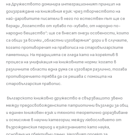
на Дружеството доминира интеграционният принцип на
доизграждане на книжовния език: чрез творчеството на
най-даровитите писатели в него по естествен път ще се
вгради „богатство от хубаво по-хубаво, от народно по-
народно вещество“; ще се внесат онези особености, които
са общи за всички „областни изговаряния“ дори и в случаите,
когато противоречат на правописа на старобългарските
паметници. На традицията се гледа като на коректив в
процеса на унификация на книжовните норми: когато в
различните области една дума се изговаря различно, тогава
противоречието трябва да се решава с помощта на
старобългарския правопис.
Българското книжовно дружество е свързващото звено
между предосвобожденските патриотични възгледи за общ
и единен книжовен език и тяхното теоретично доразвиване
и осмисляне в научни категории; между любословието от
възрожденския период и езикознанието като наука,
основана на обективни данни. Неговият проект за