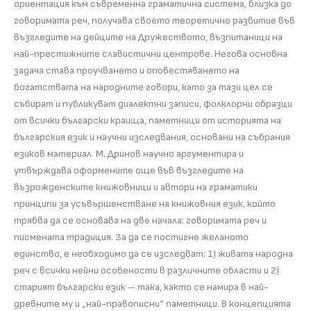
ориентация към съвременна граматична система, близка до
говоримата реч, получава своето теоретично развитие във
възгледите на дейците на Дружеството, възпитаници на
най-престижните славистични центрове. Негова основна
задача става проучването и оповестяването на
богатствата на народните говори, като за тази цел се
събират и публикуват диалектни записи, фолклорни образци
от всички български краища, паметници от историята на
българския език и научни изследвания, основани на събрания
езиков материал. М. Дринов научно аргументира и
утвърждава оформените още във възгледите на
възрожденските книжовници и автори на граматики
принципи за усъвършенстване на книжовния език, който
трябва да се основава на две начала: говоримата реч и
писмената традиция. За да се постигне желаното
единство, е необходимо да се изследват: 1) живата народна
реч с всички нейни особености в различните области и 2)
старият български език – така, както се намира в най-
древните му и „най-правописни“ паметници. В концепцията