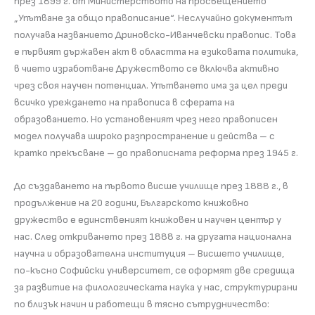
през 1899 г. от Министерството на просвещението
„Упътване за общо правописание“. Неслучайно документът
получава названието Дриновско-Иванчевски правопис. Това
е първият държавен акт в областта на езиковата политика,
в чието изработване Дружеството се включва активно
чрез своя научен потенциал. Упътването има за цел преди
всичко уреждането на правописа в сферата на
образованието. Но установеният чрез него правописен
модел получава широко разпространение и действа – с
кратко прекъсване – до правописната реформа през 1945 г.
До създаването на първото висше училище през 1888 г., в
продължение на 20 години, Българското книжовно
дружество е единственият книжовен и научен център у
нас. След откриването през 1888 г. на другата национална
научна и образователна институция – Висшето училище,
по-късно Софийски университет, се оформят две средища
за развитие на филологическата наука у нас, структурирани
по близък начин и работещи в тясно сътрудничество: