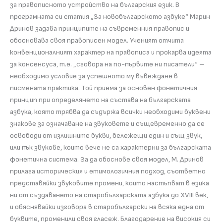
за правописното устройство на българския език. В
програмната си статия „За новобългарското азбуке“ Марин
Дринов задава
принципите на съвременния правопис и
обосновава своя правописен модел. Ученият
отчита
конвенционалният характер на правописа и прокарва идеята
за консенсуса, т.е. „сговора на по-първите ни писатели“ –
необходимо условие за успешното му въвеждане в
писмената практика. Той приема за основен фонетичния
принцип при определянето на състава на българската
азбука, която трябва да съдържа всички необходими буквени
знакове за означаване на звуковете и същевременно да се
освободи от излишните букви, бележещи един и същ звук,
или пък звукове, които вече не са характерни за българската
фонетична система. За да обоснове своя модел, М. Дринов
прилага историческия и етимологичния подход, съответно
представяйки звуковите промени, които настъпват в езика
ни от създаването на старобългарската азбука до XVIII век,
и обяснявайки изговора в старобългарски на всяка една от
буквите, променили своя гласеж. Благодарение на високия си