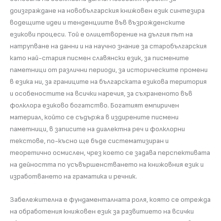
доизграждане на новобългарския книжовен език синтезира
водещите идеи и тенденциите във възрожденските
езикови процеси. Той е олицетворение на дългия път на
натрупване на данни и на научно знание за старобългарския
като най-стария писмен славянски език, за писмените
паметници от различни периоди, за историческите промени
в езика ни, за границите на българската езикова територия
и особеностите на всички наречия, за съхраненото във
фолклора езиково богатство. Богатият емпиричен
материал, който се съдържа в издирените писмени
паметници, в записите на диалектна реч и фолклорни
текстове, по-късно ще бъде систематизиран и
теоретично осмислен, чрез което се задава перспективата
на дейността по усъвършенстването на книжовния език и
изработването на граматика и речник.
Забележителна е фундаменталната роля, която се отрежда
на обработения книжовен език за развитието на всички