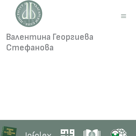
Skip
to
content
Main
Men
Валентина Георгиева
Стефанова