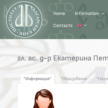
Skip
to
Home
Information
content
Contacts
гл. ас. д-р Екатерина Пе
“Информация“
“Образование
“Науч