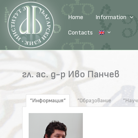
Skip
to
Home
Information
content
Contacts
гл. ас. д-р Иво Панчев
“Информация“
“Образование
“Науч