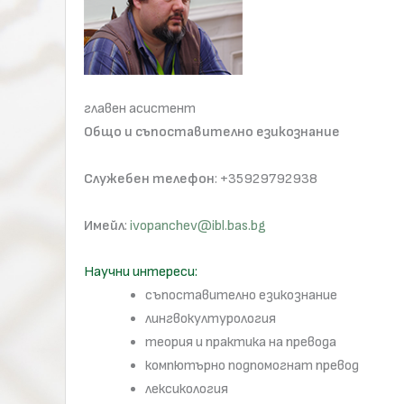
главен асистент
Общо и съпоставително езикознание
Служебен телефон
: +35929792938
Имейл
:
ivopanchev@ibl.bas.bg
Научни интереси:
съпоставително езикознание
лингвокултурология
теория и практика на превода
компютърно подпомогнат превод
лексикология