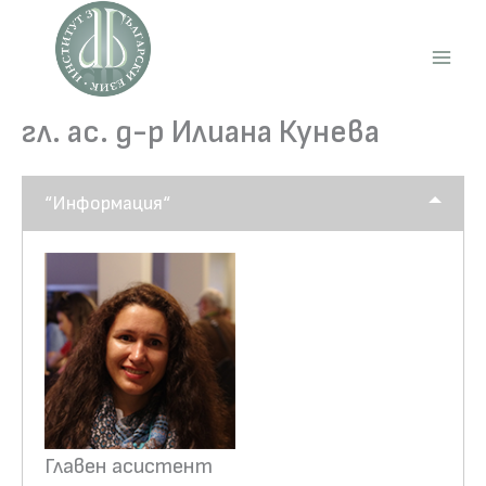
Skip
to
content
Main
Men
гл. ас. д-р Илиана Кунева
“Информация“
Главен асистент