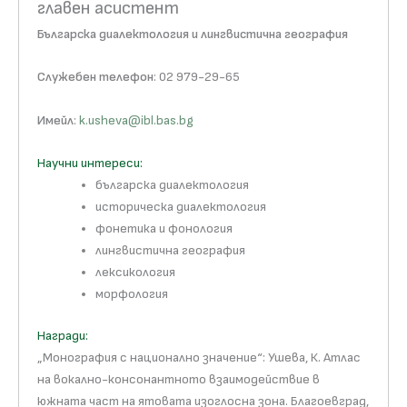
главен асистент
Българска диалектология и лингвистична география
Служебен телефон
: 02 979-29-65
Имейл
:
k.usheva@ibl.bas.bg
Научни интереси:
българска диалектология
историческа диалектология
фонетика и фонология
лингвистична география
лексикология
морфология
Награди:
„Монография с национално значение“: Ушева, К. Атлас
на вокално-консонантното взаимодействие в
южната част на ятовата изоглосна зона. Благоевград,