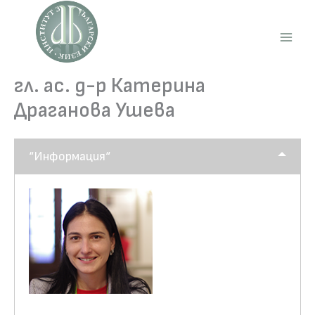
Skip
to
content
Main
Men
гл. ас. д-р Катерина
Драганова Ушева
“Информация“