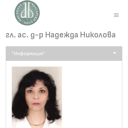
Skip
to
content
Main
Men
гл. ас. д-р Надежда Николова
“Информация“