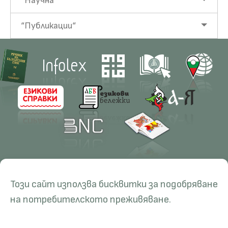
“Научна
“Публикации“
Contacts
Research
Този сайт използва бисквитки за подобряване
Management
Projects
Education
Resources
на потребителското преживяване.
Administration
Periodicals
PhD Programmes
RBE