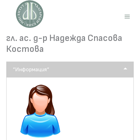
Skip
to
content
Main
Men
гл. ас. д-р Надежда Спасова
Костова
“Информация“