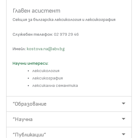
Главен асистент
Секция за българска лексикология и лексикография
Служебен телефон
: 02 979 29 46
Имейл
:
kostova.na@abv.bg
Научни интереси:
лексикология
лексикография
лексикална семантика
“Образование
“Научна
“Публикации“