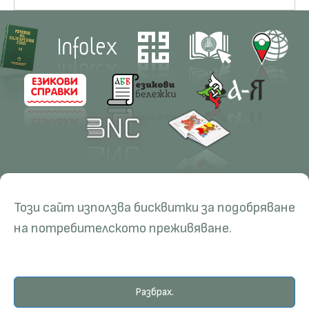
Contacts
Research
Този сайт използва бисквитки за подобряване
Management
Projects
Education
Resources
на потребителското преживяване.
Administration
Periodicals
PhD Programmes
RBE
Language Consultations
Conferences
Specialisation
BERON
Разбрах.