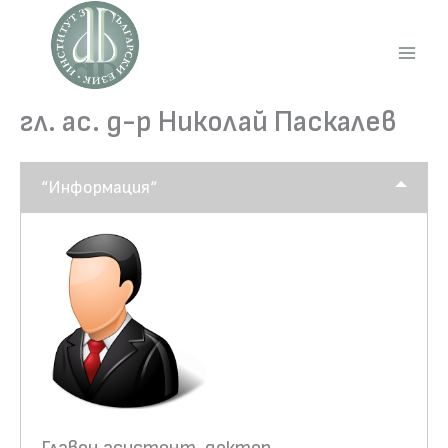
Skip
to
content
Main
Men
гл. ас. д-р Николай Паскалев
“Информация“