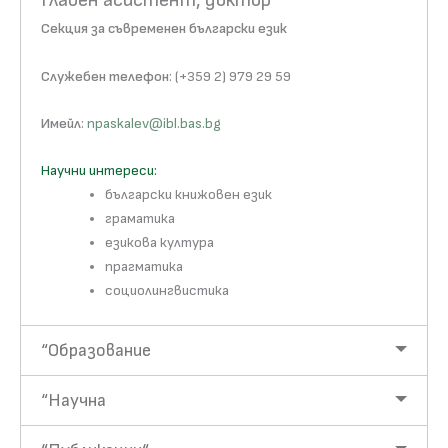
Главен асистент, доктор
Секция за съвременен български език
Служебен телефон
: (+359 2) 979 29 59
Имейл
:
npaskalev@ibl.bas.bg
Научни интереси:
български книжовен език
граматика
езикова култура
прагматика
социолингвистика
“Образование
“Научна