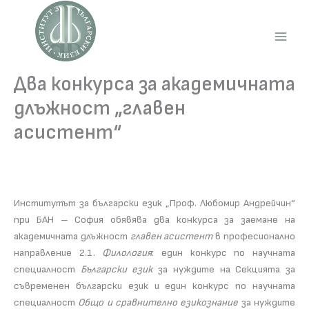
Skip
to
content
Main
Men
Два конкурса за академичната
длъжност „главен
асистент“
Институтът за български език „Проф. Любомир Андрейчин“
при БАН – София обявява два конкурса за заемане на
академичната длъжност
главен асистент
в професионално
направление 2.1.
Филология
: един конкурс по научната
специалност
Български език
за нуждите на Секцията за
съвременен български език и един конкурс по научната
специалност
Общо и сравнително езикознание
за нуждите