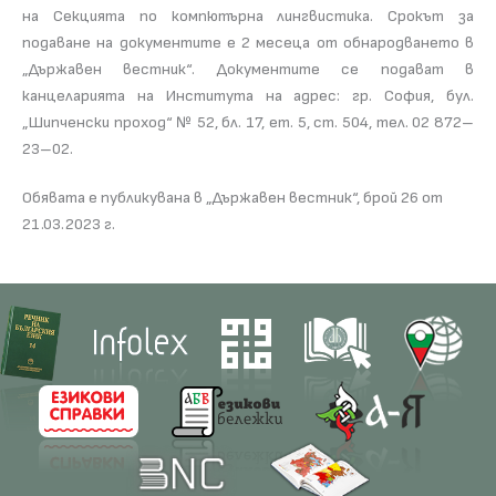
на Секцията по компютърна лингвистика. Срокът за
подаване на документите е 2 месеца от обнародването в
„Държавен вестник“. Документите се подават в
канцеларията на Института на адрес: гр. София, бул.
„Шипченски проход“ № 52, бл. 17, ет. 5, ст. 504, тел. 02 872–
23–02.
Обявата е публикувана в „Държавен вестник“, брой 26 от
21.03.2023 г.