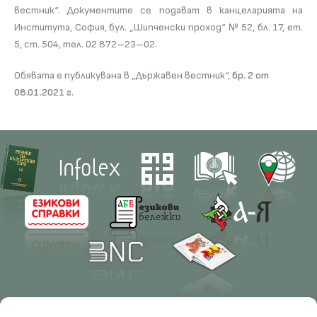
вестник“. Документите се подават в канцеларията на
Института, София, бул. „Шипченски проход“ № 52, бл. 17, ет.
5, ст. 504, тел. 02 872–23–02.
Обявата е публикувана в „Държавен вестник“,
бр. 2 от
08.01.2021 г.
Contacts
Research