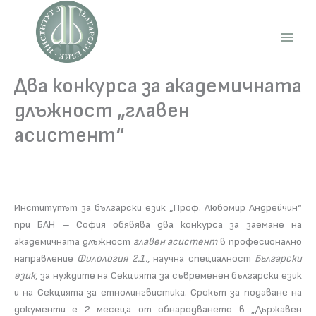
Skip
to
content
Main
Men
Два конкурса за академичната
длъжност „главен
асистент“
Институтът за български език „Проф. Любомир Андрейчин“
при БАН – София обявява два конкурса за заемане на
академичната длъжност
главен асистент
в професионално
направление
Филология 2.1.
, научна специалност
Български
език
, за нуждите на Секцията за съвременен български език
и на Секцията за етнолингвистика. Срокът за подаване на
документи е 2 месеца от обнародването в „Държавен