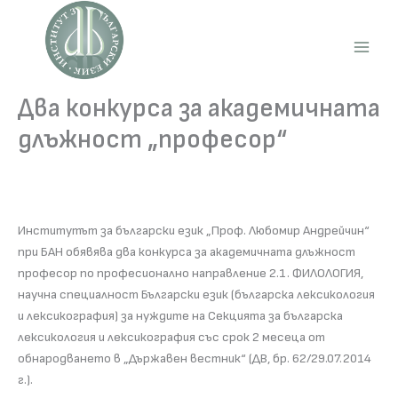
Skip
to
content
Main
Men
Два конкурса за академичната
длъжност „професор“
Институтът за български език „Проф. Любомир Андрейчин“
при БАН обявява два конкурса за академичната длъжност
професор по професионално направление 2.1. ФИЛОЛОГИЯ,
научна специалност Български език (българска лексикология
и лексикография) за нуждите на Секцията за българска
лексикология и лексикография със срок 2 месеца от
обнародването в „Държавен вестник“ (ДВ, бр. 62/29.07.2014
г.).