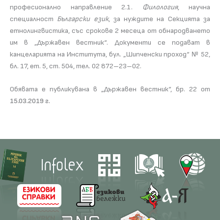
професионално направление 2.1.
Филология
, научна
специалност
Български език
, за нуждите на Секцията за
етнолингвистика, със срокове 2 месеца от обнародването
им в „Държавен вестник“. Документи се подават в
канцеларията на Института, бул. „Шипченски проход“ № 52,
бл. 17, ет. 5, ст. 504, тел. 02 872–23–02.
Обявата е публикувана в „Държавен вестник“, бр. 22 от
15.03.2019 г.