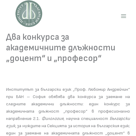
Skip
to
content
Main
Men
Два конкурса за
академичните длъжности
„доцент“ и „професор“
Институтът за български език „Проф. Любомир Андрейчин“
при БАН – София обявява два конкурса за заемане на
следните академични длъжности: един конкурс за
академичната длъжност „професор“ в професионално
направление 2.1.
Филология
, научна специалност
Български
език
, за нуждите на Секцията за история на българския език;
един за заемане на академичната длъжност „доцент“ в