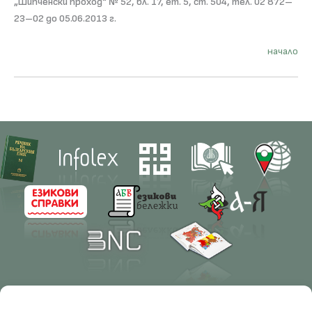
„Шипченски проход“ № 52, бл. 17, ет. 5, ст. 504, тел. 02 872–
23–02 до 05.06.2013 г.
начало
Contacts
Research