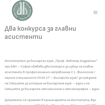
Skip
to
content
Main
Men
Два конкурса за главни
асистенти
Институтът за български език „Проф. Любомир Андрейчин“
при БАН – София обявява два конкурса за избор на главни
асистенти в професионално направление 2.1. Филология /
научна специалност 05.04.17 – Български език/ за нуждите
на Секцията за история на българския език – един и на
Секцията за българска лексикология и лексикография – един.
Документи се приемат в канцеларията на Института,
бул.