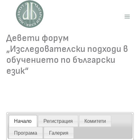
Skip
to
content
Main
Men
Девети форум
„Изследователски подходи в
обучението по български
език“
Начало
Регистрация
Комитети
Програма
Галерия