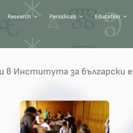
Research
Periodicals
Education
 в Института за български ези