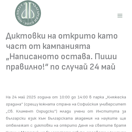
Skip
to
content
Main
Men
Диктовки на открито като
част от кампанията
„Написаното остава. Пиши
правилно!“ по случай 24 май
На 24 май 2025 година от 10:00 до 14:00 в парка „Княжеска
градина“ (срещу южната страна на Софийския университет
„Св. Климент Охридски“) млади учени от Института за
български език към Българската академия на науките ще
отбележат с диктовки на открито Деня на светите братя