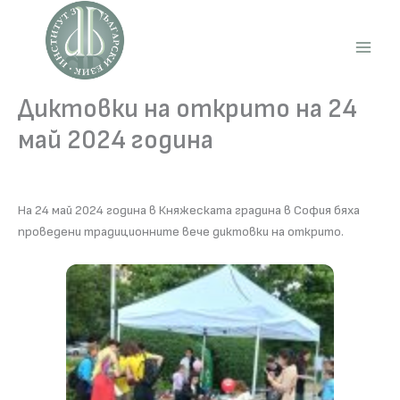
Skip
to
content
Main
Men
Диктовки на открито на 24
май 2024 година
На 24 май 2024 година в Княжеската градина в София бяха
проведени традиционните вече диктовки на открито.