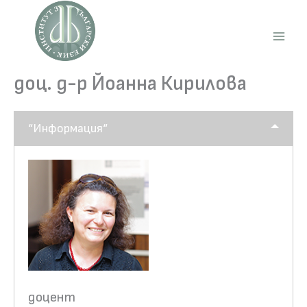
Skip
to
content
Main
Men
доц. д-р Йоанна Кирилова
“Информация“
доцент