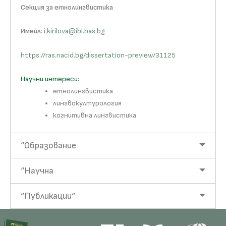
Секция за етнолингвистика
Имейл
:
i.kirilova@ibl.bas.bg
https://ras.nacid.bg/dissertation-preview/31125
Научни интереси:
етнолингвистика
лингвокултурология
когнитивна лингвистика
“Образование
“Научна
“Публикации“