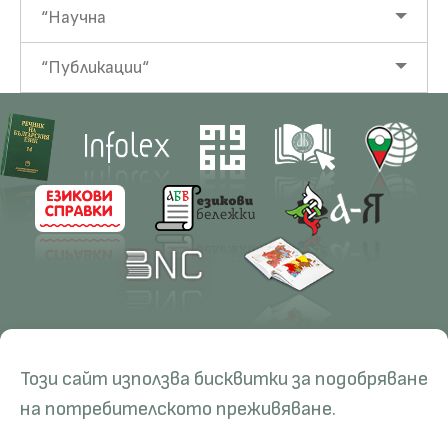
“Научна
“Публикации“
Contacts
Research
Този сайт използва бисквитки за подобряване
Management
Projects
Education
Resources
на потребителското преживяване.
Administration
Periodicals
PhD Programmes
RBE