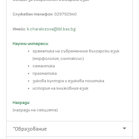
Служебен телефон
: 029792940
Имейл
:
k.charalozova@ibl.bas.bg
Научни интереси:
граматика на съвременния български език
(морфология, синтаксис)
семантика
прагматика
зикова култура и езикова политика
история на книжовния език
Награди:
(награди на секцията)
“Образование