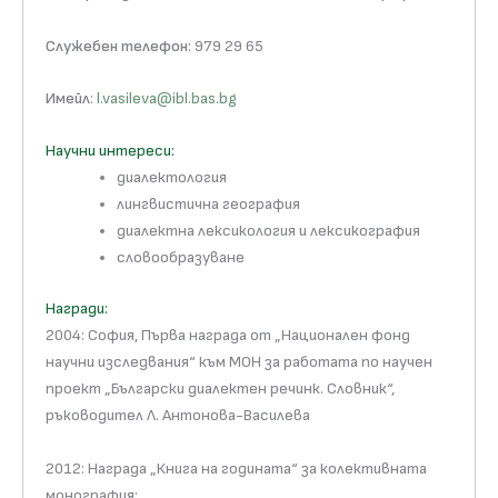
Служебен телефон
: 979 29 65
Имейл
:
l.vasileva@ibl.bas.bg
Научни интереси:
диалектология
лингвистична география
диалектна лексикология и лексикография
словообразуване
Награди:
2004: София, Първа награда от „Национален фонд
научни изследвания“ към МОН за работата по научен
проект „Български диалектен речинк. Словник“,
ръководител Л. Антонова-Василева
2012: Награда „Книга на годината“ за колективната
монография: