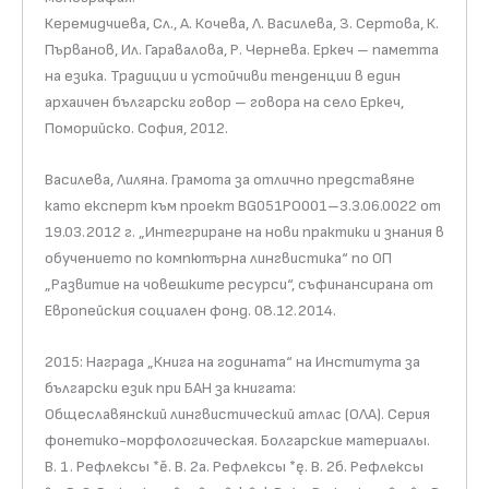
Керемидчиева, Сл., А. Кочева, Л. Василева, З. Сертова, К.
Първанов, Ил. Гаравалова, Р. Чернева. Еркеч – паметта
на езика. Традиции и устойчиви тенденции в един
архаичен български говор – говора на село Еркеч,
Поморийско. София, 2012.
Василева, Лиляна. Грамота за отлично представяне
като експерт към проект BG051РО001–3.3.06.0022 от
19.03.2012 г. „Интегриране на нови практики и знания в
обучението по компютърна лингвистика“ по ОП
„Развитие на човешките ресурси“, съфинансирана от
Европейския социален фонд. 08.12.2014.
2015: Награда „Книга на годината“ на Института за
български език при БАН за книгата:
Общеславянский лингвистический атлас (ОЛА). Серия
фонетико-морфологическая. Болгарские материалы.
В. 1. Рефлексы *ě. В. 2а. Рефлексы *ę. В. 2б. Рефлексы