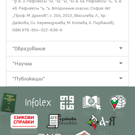
*ǫ. В. 3. Рефлексы *ьr, *ъr, *ьl, *ъl. В. 4а. Рефлексы *ъ, *ь. В.
4б. Рефлексы *ъ, *ь. Вторичные гласни. София: АИ
„Проф. М. Дринов“, с. 204, 2015, (Василева, Л., Хр.
Дейкова, Сл. Керемидчиева, М. Котева, К. Първанов),
ISBN 978-954-322-838-6
“Образование
“Научна
“Публикации“