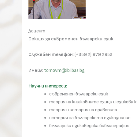
Доцент
Секция за съвременен български език
Служебен телефон
: (+359 2) 979 2953
Имейл
:
tomovm@ibl.bas.bg
Научни интереси:
съвременен български език
теория на книжовните езици и езикова 
теория и история на правописа
история на българското езикознание
българска езиковедска библиография