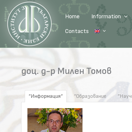
Skip
to
Home
Information
content
Contacts
доц. д-р Милен Томов
“Информация“
“Образование
“Науч