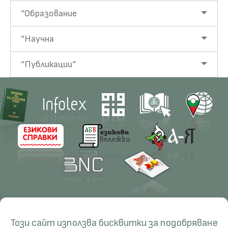
“Образование
“Научна
“Публикации“
Contacts
Research
Този сайт използва бисквитки за подобряване
Management
Projects