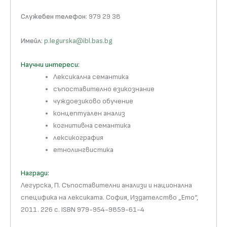
Служебен телефон
: 979 29 38
Имейл
:
p.legurska@ibl.bas.bg
Научни интереси:
Лексикална семантика
съпоставително езикознание
чуждоезиково обучение
концептуален анализ
когнитивна семантика
лексикография
етнолингвистика
Награди:
Легурска, П. Съпоставителни анализи и национална
специфика на лексиката. София, Издателство „Ето“,
2011. 226 с. ISBN 979-954-9859-61-4