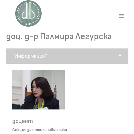
Skip
to
content
Main
Men
доц. д-р Палмира Легурска
“Информация“
доцент
Секция за етнолингвистика