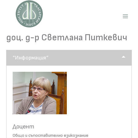
Skip
to
content
Main
Men
доц. д-р Светлана Питкевич
“Информация“
Доцент
Общо и съпоставително езикознание