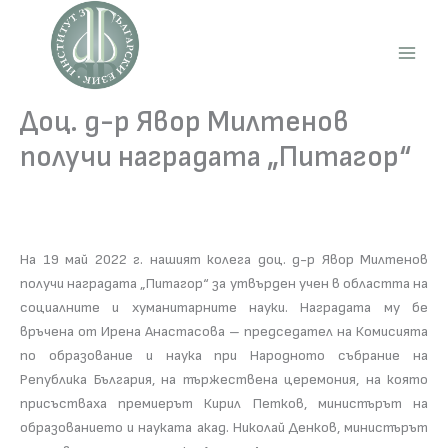
Skip
to
content
Main
Men
Доц. д-р Явор Милтенов
получи наградата „Питагор“
На 19 май 2022 г. нашият колега доц. д-р Явор Милтенов
получи наградата „Питагор“ за утвърден учен в областта на
социалните и хуманитарните науки. Наградата му бе
връчена от Ирена Анастасова – председател на Комисията
по образование и наука при Народното събрание на
Република България, на тържествена церемония, на която
присъстваха премиерът Кирил Петков, министърът на
образованието и науката акад. Николай Денков, министърът