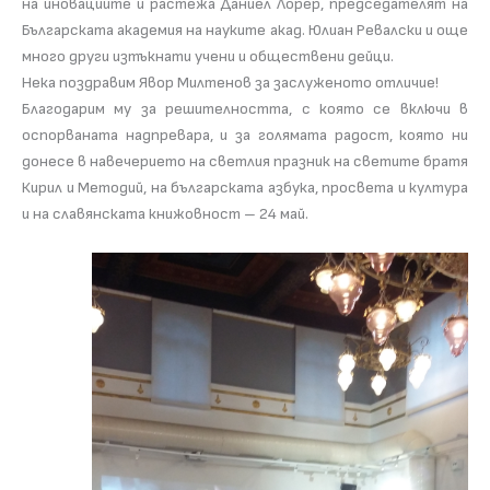
на иновациите и растежа Даниел Лорер, председателят на
Българската академия на науките акад. Юлиан Ревалски и още
много други изтъкнати учени и обществени дейци.
Нека поздравим Явор Милтенов за заслуженото отличие!
Благодарим му за решителността, с която се включи в
оспорваната надпревара, и за голямата радост, която ни
донесе в навечерието на светлия празник на светите братя
Кирил и Методий, на българската азбука, просвета и култура
и на славянската книжовност – 24 май.