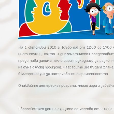
На 1 октомври 2016 г. (събота) от 12.00 до 17.0
институции, както и дипломатически представит
представи занимателни игри (подходящи за различ
на дума с чужд произход. Наградите ще бъдат флан
български език за насърчаване на грамотността.
Очаквайте интересна програма, много игри и забавле
Европейският ден на езиците се чества от 2001 г