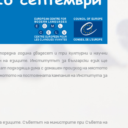
 поредна година двадесет и три културни и научни
ен на езиците. Институтът за български език ще
жат подходяща дума с домашен произход на мястото
 – мотото на постоянната кампания на Института за
 на езиците. Съветът на министрите при Съвета на