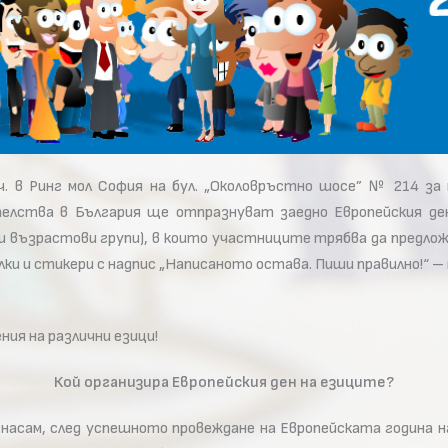
0 ч. в Ринг мол София на бул. „Околовръстно шосе” № 214 за
елства в България ще отпразнуват заедно Европейския д
ни възрастови групи), в които участниците трябва да предло
елки и стикери с надпис „Написаното остава. Пиши правилно!“
ния на различни езици!
Кой организира Европейския ден на езиците?
. насам, след успешното провеждане на Европейската година