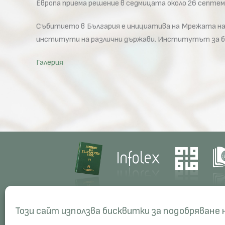
Европа приема решение в седмицата около 26 септем
Събитието в България е инициатива на Мрежата на
институти на различни държави. Институтът за бъ
Галерия
Contacts
Res
Този сайт използва бисквитки за подобряване
Management
Proj