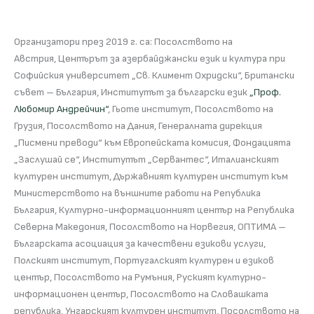
Организатори през 2019 г. са: Посолството на
Австрия, Центърът за азербайджански език и култура при
Софийския университет „Св. Климент Охридски“, Британски
съвет – България, Институтът за български език
„Проф.
Любомир Андрейчин“
, Гьоте институт, Посолството на
Грузия, Посолството на Дания, Генералната дирекция
„Писмени преводи“ към Европейската комисия, Фондацията
„Заслушай се“, Институтът „Сервантес“, Италианският
културен институт, Държавният културен институт към
Министерството на външните работи на Република
България, Културно-информационният център на Република
Северна Македония, Посолството на Норвегия, ОПТИМА –
Българската асоциация за качествени езикови услуги,
Полският институт, Португалският културен и езиков
център, Посолството на Румъния, Руският културно-
информационен център, Посолството на Словашката
република, Унгарският културен институт, Посолството на