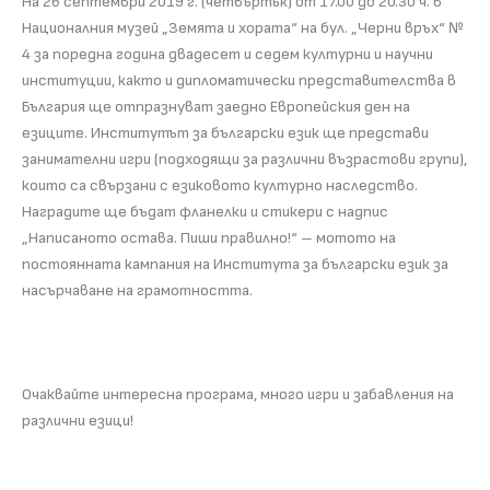
На 26 септември 2019 г. (четвъртък) от 17.00 до 20.30 ч. в
Националния музей „Земята и хората“ на бул. „Черни връх“ №
4 за поредна година двадесет и седем културни и научни
институции, както и дипломатически представителства в
България ще отпразнуват заедно Европейския ден на
езиците. Институтът за български език ще представи
занимателни игри (подходящи за различни възрастови групи),
които са свързани с езиковото културно наследство.
Наградите ще бъдат фланелки и стикери с надпис
„Написаното остава. Пиши правилно!“ – мотото на
постоянната кампания на Института за български език за
насърчаване на грамотността.
Очаквайте интересна програма, много игри и забавления на
различни езици!