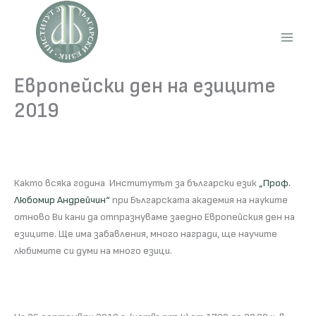
Skip
to
content
Main
Men
Европейски ден на езиците
2019
Както всяка година Институтът за български език
„Проф.
Любомир Андрейчин“
при Българската академия на науките
отново Ви кани да отпразнуваме заедно Европейския ден на
езиците. Ще има забавления, много награди, ще научите
любимите си думи на много езици.