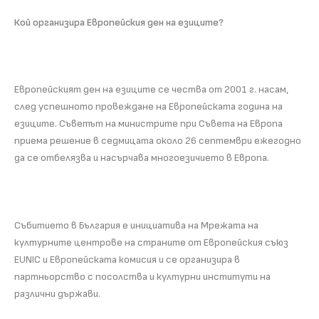
Кой организира Европейския ден на езиците?
Европейският ден на езиците се чества от 2001 г. насам,
след успешното провеждане на Европейската година на
езиците. Съветът на министрите при Съвета на Европа
приема решение в седмицата около 26 септември ежегодно
да се отбелязва и насърчава многоезичието в Европа.
Събитието в България е инициатива на Мрежата на
културните центрове на страните от Европейския съюз
EUNIC и Европейската комисия и се организира в
партньорство с посолства и културни институти на
различни държави.