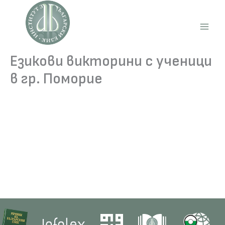
Skip
to
content
Main
Men
Езикови викторини с ученици
в гр. Поморие