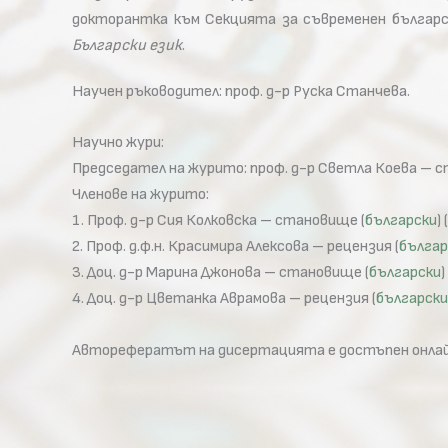
докторантка към Секцията за съвременен българск
Български език
.
Научен ръководител: проф. д-р Руска Станчева.
Научно жури:
Председател на журито: проф. д-р Светла Коева – 
Членове на журито:
1. Проф. д-р Сия Колковска – становище (
български
) (
2. Проф. д.ф.н. Красимира Алексова – рецензия (
българ
3. Доц. д-р Марина Джонова – становище (
български
)
4. Доц. д-р Цветанка Аврамова – рецензия (
български
Авторефератът на дисертацията е достъпен онлай