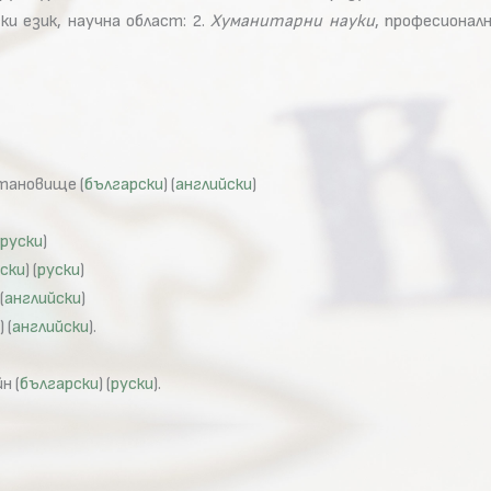
и език, научна област: 2.
Хуманитарни науки
, професионалн
становище (
български
) (
английски
)
руски
)
ски
) (
руски
)
 (
английски
)
) (
английски
).
н (
български
) (
руски
).