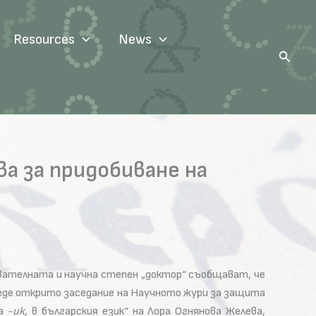
Resources
News
Search
а за придобиване на
вателната и научна степен „доктор“ съобщават, че
оведе открито заседание на Научното жури за защита
ка
-ик
, в българския език“ на Лора Огнянова Желева,