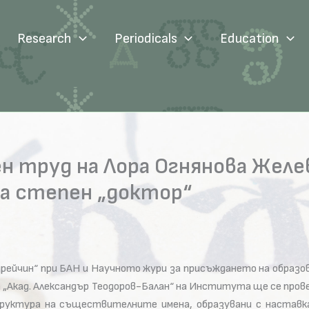
Research
Periodicals
Education
 труд на Лора Огнянова Желев
на степен „доктор“
рейчин“ при БАН и Научното жури за присъждането на образо
ала „Акад. Александър Теодоров-Балан“ на Института ще се пр
руктура на съществителните имена, образувани с настав