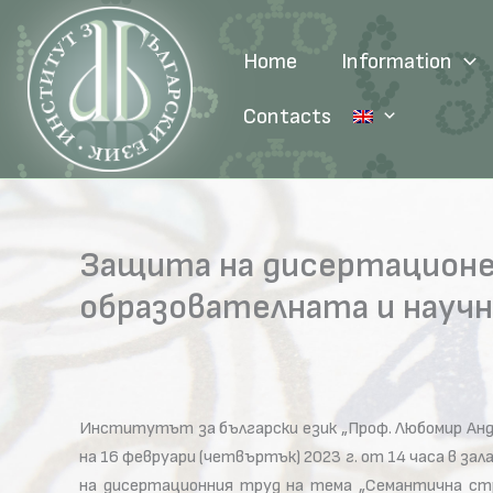
Skip
to
Home
Information
content
Contacts
Защита на дисертационен
образователната и науч
Институтът за български език „Проф. Любомир Анд
на 16 февруари (четвъртък) 2023 г. от 14 часа в з
на дисертационния труд на тема „Семантична ст