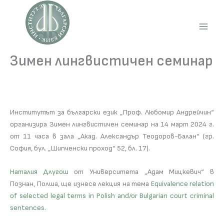
Skip
to
content
Main
Men
Зимен лингвистичен семинар
Институтът за български език „Проф. Любомир Андрейчин“
организира Зимен лингвистичен семинар на 14 март 2024 г.
от 11 часа в зала „Акад. Александър Теодоров-Балан“ (гр.
София, бул. „Шипченски проход“ 52, бл. 17).
Наталия Длугош
от Университета „Адам Мицкевич“ в
Познан, Полша, ще изнесе лекция на тема
Equivalence relation
of selected legal terms in Polish and/or Bulgarian court criminal
sentences
.