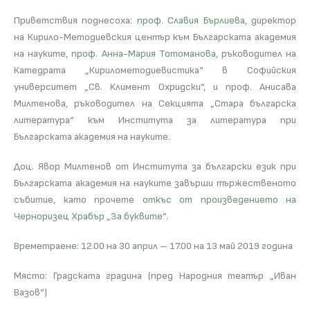
Приветствия поднесоха:
проф. Славия Бърлиева
, директор
на Кирило-Методиевския център към Българската академия
на науките,
проф. Анна-Мария Тотоманова
, ръководител на
Катедрата „Кирилометодиевистика“ в Софийския
университет „Св. Климент Охридски“, и проф. Анисава
Милтенова, ръководител на Секцията „Стара българска
литература“ към Института за литература при
Българската академия на науките.
Доц. Явор Милтенов от Института за български език при
Българската академия на науките завърши тържественото
събитие, като прочете
откъс от произведението на
Черноризец Храбър „За буквите“
.
Времетраене: 12.00 на 30 април – 17.00 на 13 май 2019 година
Място: Градската градина (пред Народния театър „Иван
Вазов“)