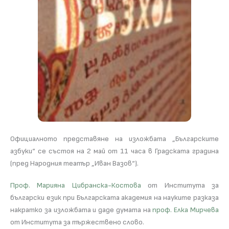
Официалното представяне на изложбата „Българските
азбуки“ се състоя на 2 май от 11 часа в Градската градина
(пред Народния театър „Иван Вазов“).
Проф. Марияна Цибранска-Костова
от Института за
български език при Българската академия на науките разказа
накратко за изложбата и даде думата на
проф. Елка Мирчева
от Института за тържествено слово.