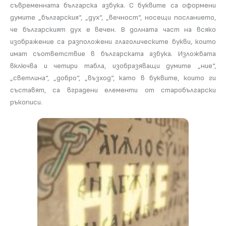
съвременната българска азбука. С буквите са оформени
думите „българския“, „дух“, „вечност“, носещи посланието,
че българският дух е вечен. В долната част на всяко
изображение са разположени глаголическите букви, които
имат съответствие в българската азбука. Изложбата
включва и четири табла, изобразяващи думите „ние“,
„светлина“, „добро“, „възход“, като в буквите, които ги
съставят, са вградени елементи от старобългарски
ръкописи.