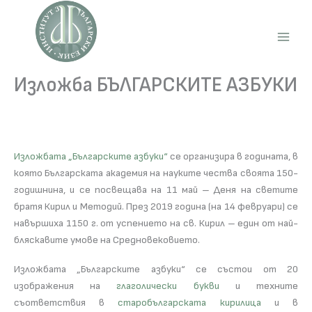
Skip
to
content
Main
Men
Изложба БЪЛГАРСКИТЕ АЗБУКИ
Изложбата „Българските азбуки“
се организира в годината, в
която Българската академия на науките чества своята 150-
годишнина, и се посвещава на 11 май – Деня на светите
братя Кирил и Методий. През 2019 година (на 14 февруари) се
навършиха 1150 г. от успението на св. Кирил – един от най-
бляскавите умове на Средновековието.
Изложбата „Българските азбуки“ се състои от 20
изображения на
глаголически букви
и техните
съответствия в
старобългарската кирилица
и в