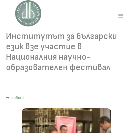
Skip
to
content
Main
Men
Институтът за български
език взе участие в
Националния научно-
образователен фестивал
➥ Новина