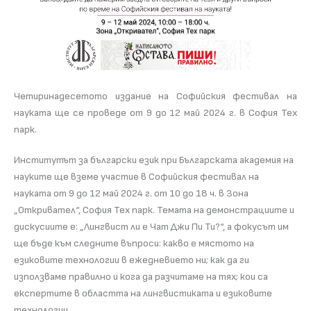
Четиринадесетото издание на Софийския фестивал на
науката ще се проведе от 9 до 12 май 2024 г. в София Тех
парк.
Институтът за български език при Българската академия на
науките ще вземе участие в Софийския фестивал на
науката от 9 до 12 май 2024 г. от 10 до 18 ч. в Зона
„Откривател“, София Тех парк. Темата на демонстрациите и
дискусиите е: „Лингвист ли е Чат Джи Пи Ти?“, а фокусът им
ще бъде към следните въпроси: какво е мястото на
езиковите технологии в ежедневието ни; как да ги
използваме правилно и кога да разчитаме на тях; кои са
експертите в областта на лингвистиката и езиковите
технологии.