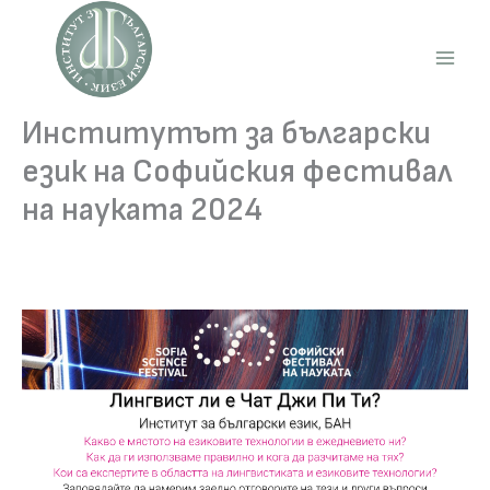
Skip
to
content
Main
Men
Институтът за български
език на Софийския фестивал
на науката 2024