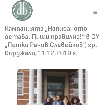
Skip
to
content
Main
Men
Кампанията „Написаното
остава. Пиши правилно!“ в СУ
„Петко Рачов Славейков“, гр.
Кърджали, 11.12.2019 г.