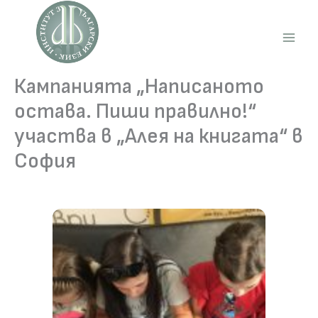
Skip
to
content
Main
Men
Кампанията „Написаното
остава. Пиши правилно!“
участва в „Алея на книгата“ в
София