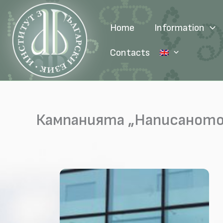
Skip
to
Home
Information
content
Contacts
Кампанията „Написаното 