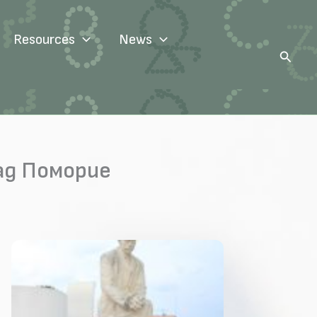
Resources
News
Search
ад Поморие